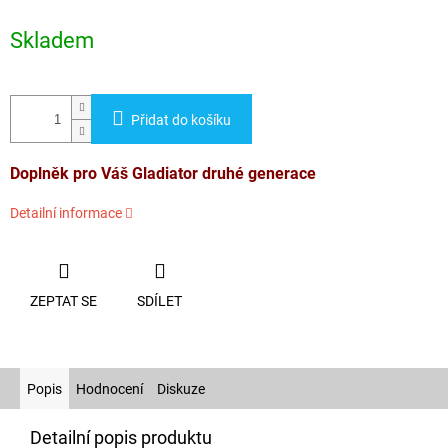
Měrná
cena:
Skladem
Přidat do košíku
Doplněk pro Váš Gladiator druhé generace
Detailní informace
ZEPTAT SE
SDÍLET
Popis
Hodnocení
Diskuze
Detailní popis produktu