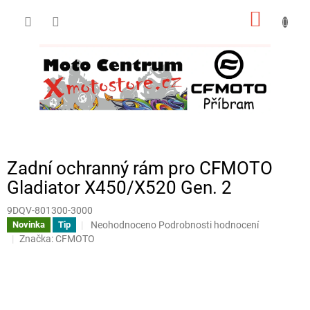
Přejít
NÁKUP
na
obsah
KOŠÍK
Zadní ochranný rám pro CFMOTO
Gladiator X450/X520 Gen. 2
9DQV-801300-3000
Průměrné
Neohodnoceno
Podrobnosti hodnocení
Novinka
Tip
hodnocení
Značka:
CFMOTO
produktu
je
0,0
z
5