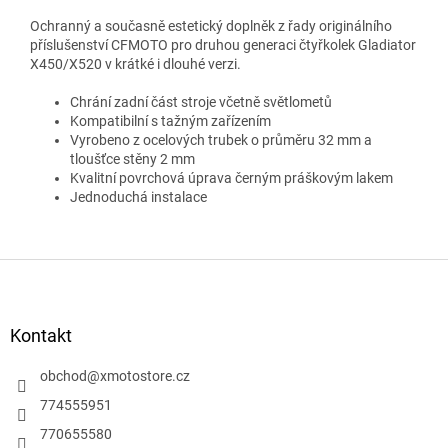
Ochranný a současně estetický doplněk z řady originálního
příslušenství CFMOTO pro druhou generaci čtyřkolek Gladiator
X450/X520 v krátké i dlouhé verzi.
Chrání zadní část stroje včetně světlometů
Kompatibilní s tažným zařízením
Vyrobeno z ocelových trubek o průměru 32 mm a
tloušťce stěny 2 mm
Kvalitní povrchová úprava černým práškovým lakem
Jednoduchá instalace
Z
á
p
a
Kontakt
t
í
obchod
@
xmotostore.cz
774555951
770655580