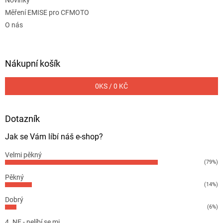
Měření EMISE pro CFMOTO
O nás
Nákupní košík
0
KS /
0 KČ
Dotazník
Jak se Vám líbí náš e-shop?
Velmi pěkný
(79%)
Pěkný
(14%)
Dobrý
(6%)
4. NE - nelíbí se mi