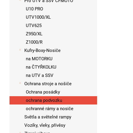
Pro UTV a SSV CFMOTO
U10 PRO
UTV1000/XL
UTV625
Z950/XL
Z1000/R
Kufry-Boxy-Nosiče
na MOTORKU
na ČTYŘKOLKU
na UTV a SSV
Ochrana stroje a nošiče
Ochrana posádky
ochrana podvozku
ochranné rámy a nosiče
Světla a světelné rampy
Vozíky, vleky, přívěsy