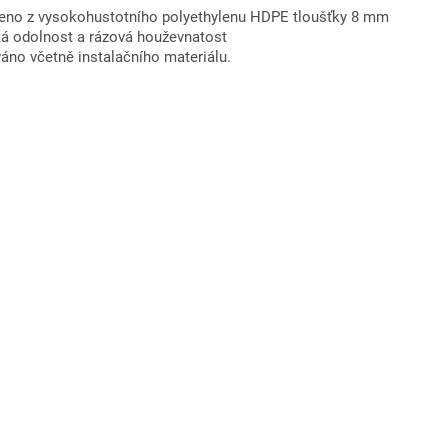
eno z vysokohustotního polyethylenu HDPE tloušťky 8 mm
á odolnost a rázová houževnatost
áno včetně instalačního materiálu.