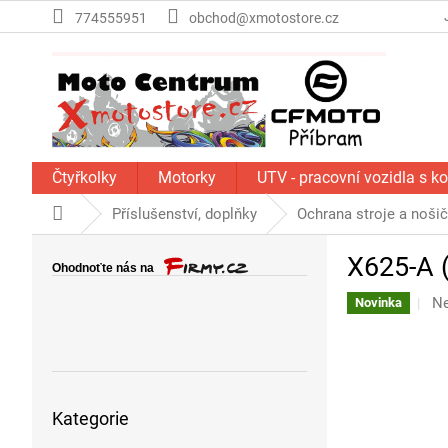
Přejít
774555951
obchod@xmotostore.cz
na
obsah
Čtyřkolky
Motorky
UTV - pracovní vozidla s k
Domů
Příslušenství, doplňky
Ochrana stroje a noši
P
X625‑A 
o
s
Pr
N
Novinka
t
ho
r
pr
a
je
n
0,
Přeskočit
z
n
Kategorie
kategorie
5
í
hv