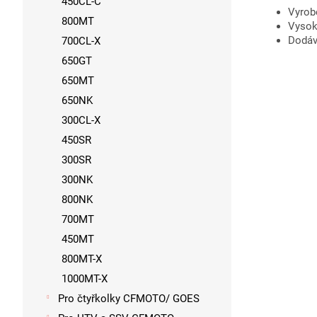
450CL-C
Vyrob
800MT
Vysok
Dodáv
700CL-X
650GT
650MT
650NK
300CL-X
450SR
300SR
300NK
800NK
700MT
450MT
800MT-X
1000MT-X
Pro čtyřkolky CFMOTO/ GOES