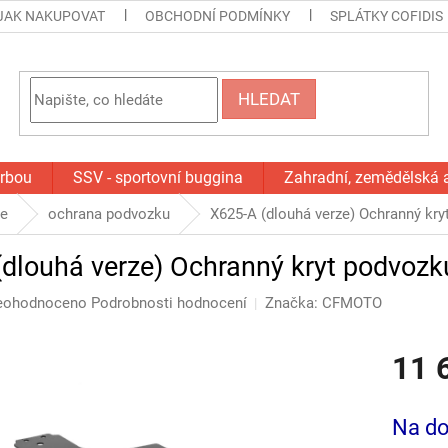
JAK NAKUPOVAT
OBCHODNÍ PODMÍNKY
SPLÁTKY COFIDIS
HLEDAT
orbou
SSV - sportovní buggina
Zahradní, zemědělská 
če
ochrana podvozku
X625‑A (dlouhá verze) Ochranný kr
(dlouhá verze) Ochranný kryt podvo
ůměrné
eohodnoceno
Podrobnosti hodnocení
Značka:
CFMOTO
dnocení
oduktu
11 
0
Měrná
cena:
Na do
ězdiček.