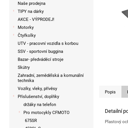
p
Naše prodejna
a
TIPY na dárky
n
AKCE - VÝPRODEJ!
e
l
Motorky
Čtyřkolky
UTV - pracovní vozidla s korbou
SSV - sportovní buggina
Bazar- předváděcí stroje
Skútry
Zahradní, zemědělská a komunální
technika
Vozíky, vleky, přívěsy
Popis
Příslušenství, doplňky
držáky na telefon
Detailní p
Pro motocykly CFMOTO
675SR
Plastový oc