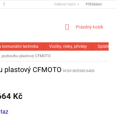
ESSOX
KONTAKTY
Velikost textu
GDPR
SERVIS - OPRAVY
Přihlášení
NÁKUPNÍ
Prázdný košík
KOŠÍK
a komunální technika
Vozíky, vleky, přívěsy
Splátky C
yt podvozku plastový CFMOTO
zku plastový CFMOTO
9CSV-805300-6400
664 Kč
taz