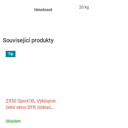
20 kg
Hmotnost
Související produkty
Tip
Z950 Sport/XL Výklopné
čelní okno DFK (stěrač,
ostřikovač)
Skladem