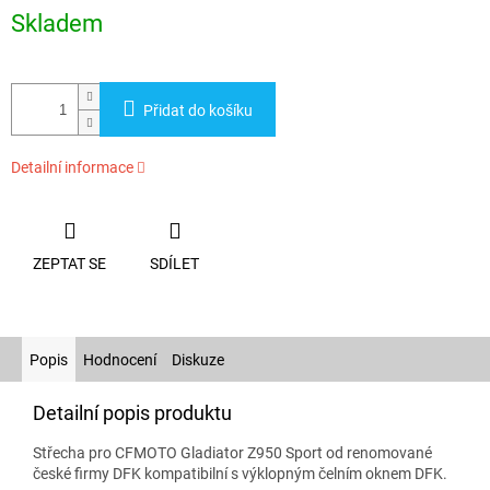
cena:
Skladem
Přidat do košíku
Detailní informace
ZEPTAT SE
SDÍLET
Popis
Hodnocení
Diskuze
Detailní popis produktu
Střecha pro CFMOTO Gladiator Z950 Sport od renomované
české firmy DFK kompatibilní s výklopným čelním oknem DFK.