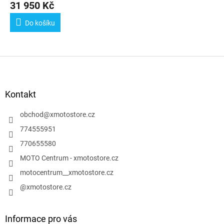
31 950 Kč
Do košíku
Z
á
p
a
Kontakt
t
í
obchod
@
xmotostore.cz
774555951
770655580
MOTO Centrum - xmotostore.cz
motocentrum__xmotostore.cz
@xmotostore.cz
Informace pro vás