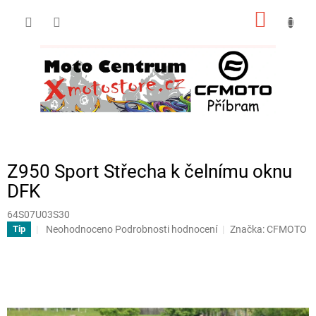
Přejít
NÁKUP
na
obsah
KOŠÍK
Z950 Sport Střecha k čelnímu oknu
DFK
64S07U03S30
Průměrné
Neohodnoceno
Podrobnosti hodnocení
Značka:
CFMOTO
Tip
hodnocení
produktu
je
0,0
z
5