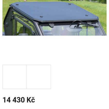
hvězdiček.
14 430 Kč
Měrná