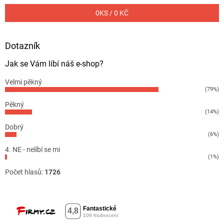
0
KS /
0 KČ
Dotazník
Jak se Vám líbí náš e-shop?
Velmi pěkný
(79%)
Pěkný
(14%)
Dobrý
(6%)
4. NE - nelíbí se mi
(1%)
Počet hlasů:
1726