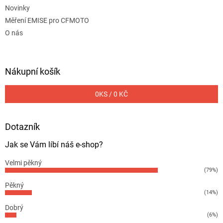
Novinky
Měření EMISE pro CFMOTO
O nás
Nákupní košík
0
KS /
0 KČ
Dotazník
Jak se Vám líbí náš e-shop?
Velmi pěkný
(79%)
Pěkný
(14%)
Dobrý
(6%)