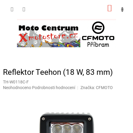
Přejít
NÁKUP
na
obsah
KOŠÍK
Reflektor Teehon (18 W, 83 mm)
TH-W0118C-F
Průměrné
Neohodnoceno
Podrobnosti hodnocení
Značka:
CFMOTO
hodnocení
produktu
je
0,0
z
5
hvězdiček.