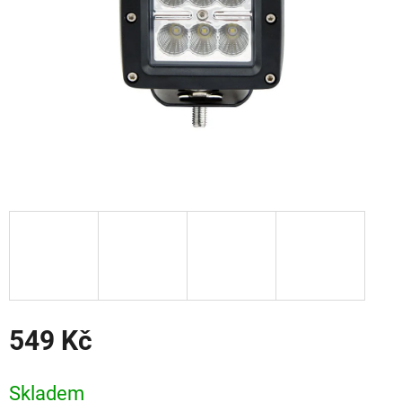
549 Kč
Měrná
cena:
Skladem