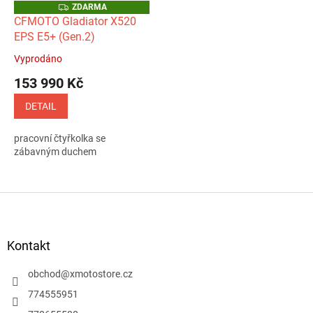
Z
ZDARMA
D
CFMOTO Gladiator X520
A
EPS E5+ (Gen.2)
R
M
A
Vyprodáno
Průměrné
hodnocení
153 990 Kč
produktu
je
DETAIL
5,0
z
pracovní čtyřkolka se
5
zábavným duchem
hvězdiček.
Z
á
p
a
Kontakt
t
í
obchod
@
xmotostore.cz
774555951