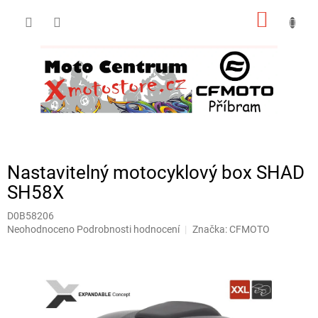
Přejít
NÁKUP
na
obsah
KOŠÍK
Nastavitelný motocyklový box SHAD
SH58X
D0B58206
Průměrné
Neohodnoceno
Podrobnosti hodnocení
Značka:
CFMOTO
hodnocení
produktu
je
0,0
z
5