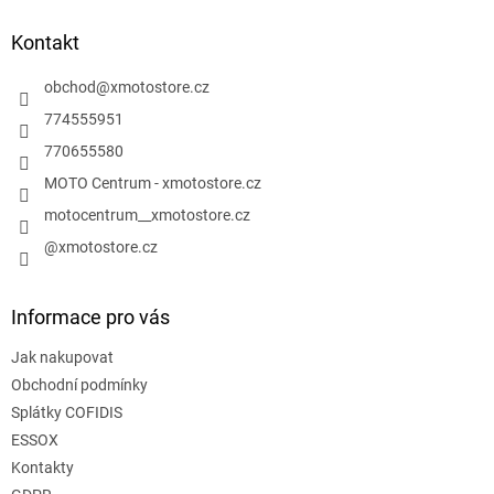
p
a
Kontakt
t
í
obchod
@
xmotostore.cz
774555951
770655580
MOTO Centrum - xmotostore.cz
motocentrum__xmotostore.cz
@xmotostore.cz
Informace pro vás
Jak nakupovat
Obchodní podmínky
Splátky COFIDIS
ESSOX
Kontakty