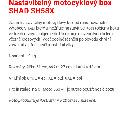
Nastavitelný motocyklový box
SHAD SH58X
Zadní nastavitelný motocyklový box od renomovaného
výrobce SHAD, který umožňuje nastavit velikost (objem) boxu
ve třech různých objemech. Umožňuje uložení dvou helem
včetně krosových. Voděodolné těsnění po obvodu chrání
zavazadla před povětrnostními vlivy.
Nosnost: 10 kg
Rozměry: šířka 61 cm, výška 27 cm, hloubka 48 cm
Vnitřní objem: L = 46l, XL = 52l, XXL = 58l
Pro instalaci na CFMoto 650MT je nutno použít nosič boxu
Foto produktu je ilustrativní a zboží se může lišit.
Z
á