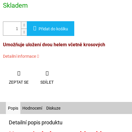
cena:
Skladem
Přidat do košíku
Umožňuje uložení dvou helem včetně krosových
Detailní informace
ZEPTAT SE
SDÍLET
Popis
Hodnocení
Diskuze
Detailní popis produktu