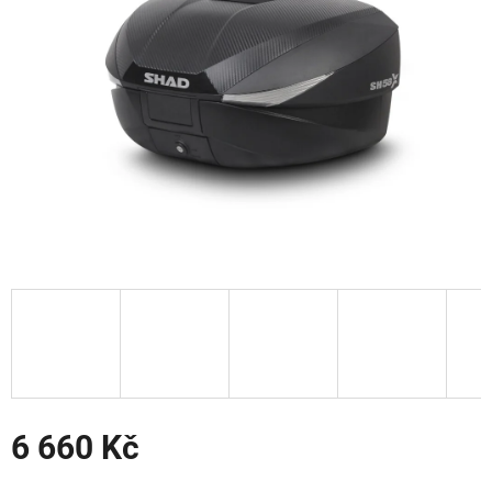
hvězdiček.
6 660 Kč
Měrná