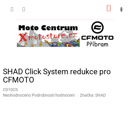
Přejít
NÁKUP
na
obsah
KOŠÍK
SHAD Click System redukce pro
CFMOTO
C010CS
Průměrné
Neohodnoceno
Podrobnosti hodnocení
Značka:
SHAD
hodnocení
produktu
je
0,0
z
5