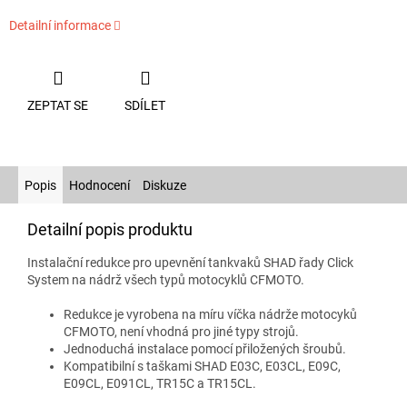
Detailní informace
ZEPTAT SE
SDÍLET
Popis
Hodnocení
Diskuze
Detailní popis produktu
Instalační redukce pro upevnění tankvaků SHAD řady Click
System na nádrž všech typů motocyklů CFMOTO.
Redukce je vyrobena na míru víčka nádrže motocyků
CFMOTO, není vhodná pro jiné typy strojů.
Jednoduchá instalace pomocí přiložených šroubů.
Kompatibilní s taškami SHAD E03C, E03CL, E09C,
E09CL, E091CL, TR15C a TR15CL.