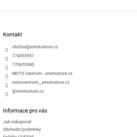
Z
á
p
a
Kontakt
t
í
obchod
@
xmotostore.cz
774555951
770655580
MOTO Centrum - xmotostore.cz
motocentrum__xmotostore.cz
@xmotostore.cz
Informace pro vás
Jak nakupovat
Obchodní podmínky
Splátky COFIDIS