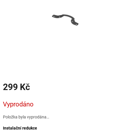
hvězdiček.
299 Kč
Měrná
cena:
Vyprodáno
Položka byla vyprodána…
Instalační redukce