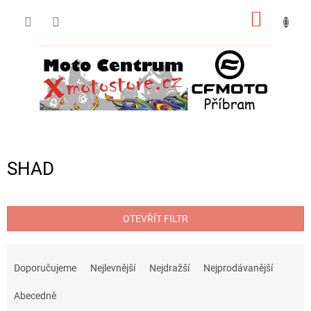
Přejít
NÁKUP
na
obsah
KOŠÍK
SHAD
OTEVŘÍT FILTR
Ř
a
Doporučujeme
Nejlevnější
Nejdražší
Nejprodávanější
z
e
Abecedně