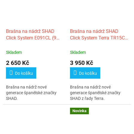
Brašna na nádrž SHAD
Brašna na nádrž SHAD
Click System E091CL (9
Click System Terra TR15CL
litrů)
(13 litrů)
Skladem
Skladem
2 650 Kč
3 950 Kč
Do košíku
Do košíku
Brašna na nádrž nové
Brašna na nádrž nové
generace španělské značky
generace španělské značky
SHAD.
SHAD z řady Terra.
Novinka