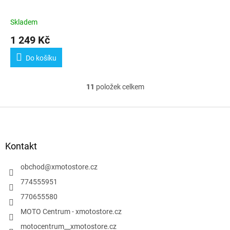
Skladem
1 249 Kč
Do košíku
11
položek celkem
O
v
l
Z
á
á
d
p
a
a
Kontakt
c
t
í
í
obchod
@
xmotostore.cz
p
r
774555951
v
770655580
k
y
MOTO Centrum - xmotostore.cz
v
motocentrum__xmotostore.cz
ý