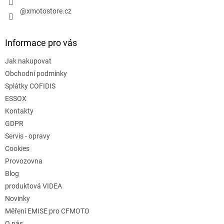
p
@xmotostore.cz
i
s
u
Informace pro vás
Jak nakupovat
Obchodní podmínky
Splátky COFIDIS
ESSOX
Kontakty
GDPR
Servis - opravy
Cookies
Provozovna
Blog
produktová VIDEA
Novinky
Měření EMISE pro CFMOTO
O nás