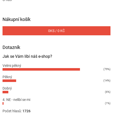
Nákupní košík
0
KS /
0 KČ
Dotazník
Jak se Vám líbí náš e-shop?
Velmi pěkný
(79%)
Pěkný
(14%)
Dobrý
(6%)
4. NE - nelíbí se mi
(1%)
Počet hlasů:
1726