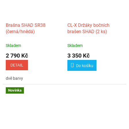
Brašna SHAD SR38
CL‑X Držáky bočních
(černá/hnědá)
brašen SHAD (2 ks)
Skladem
Skladem
2 790 Kč
3 350 Kč
DETAIL
Do košíku
dvě barvy
Novinka