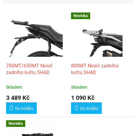
n
í
V
p
Novinka
ý
r
p
o
i
d
s
u
p
k
r
t
o
ů
d
700MT/650MT Nosič
800MT Nosič zadního
u
zadního kufru SHAD
kufru SHAD
k
t
Skladem
Skladem
ů
3 489 Kč
1 090 Kč
Do košíku
Do košíku
Novinka