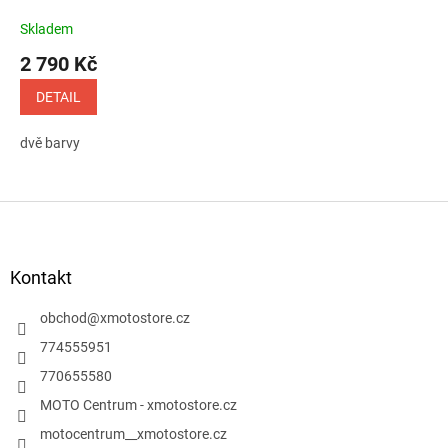
Skladem
2 790 Kč
DETAIL
dvě barvy
Z
á
p
a
Kontakt
t
í
obchod
@
xmotostore.cz
774555951
770655580
MOTO Centrum - xmotostore.cz
motocentrum__xmotostore.cz