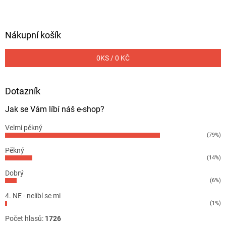
Nákupní košík
0
KS /
0 KČ
Dotazník
Jak se Vám líbí náš e-shop?
Velmi pěkný
(79%)
Pěkný
(14%)
Dobrý
(6%)
4. NE - nelíbí se mi
(1%)
Počet hlasů:
1726