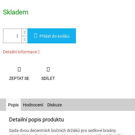
Měrná
cena:
Skladem
Přidat do košíku
Detailní informace
ZEPTAT SE
SDÍLET
Popis
Hodnocení
Diskuze
Detailní popis produktu
Sada dvou decentních bočních držáků pro sedlové brašny