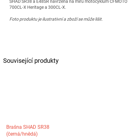
SHAD SR38 a E48SR navržená na míru motocyklům CFMOTO
700CL‑X Heritage a 300CL‑X.
Foto produktu je ilustrativní a zboží se může lišit.
Související produkty
Brašna SHAD SR38
(černá/hnědá)