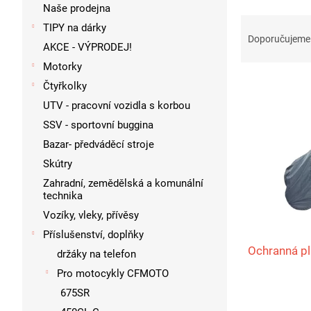
p
Naše prodejna
a
Ř
TIPY na dárky
n
a
Doporučujeme
AKCE - VÝPRODEJ!
e
z
l
Motorky
e
V
n
Čtyřkolky
ý
í
UTV - pracovní vozidla s korbou
p
p
SSV - sportovní buggina
i
r
s
Bazar- předváděcí stroje
o
p
d
Skútry
r
u
Zahradní, zemědělská a komunální
o
k
technika
d
t
Vozíky, vleky, přívěsy
u
ů
Příslušenství, doplňky
k
Ochranná p
držáky na telefon
t
ů
Pro motocykly CFMOTO
675SR