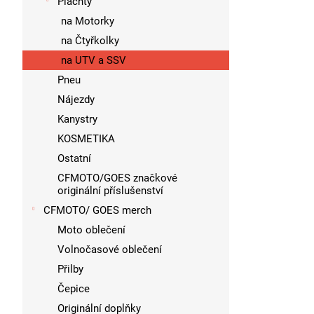
Plachty
na Motorky
na Čtyřkolky
na UTV a SSV
Pneu
Nájezdy
Kanystry
KOSMETIKA
Ostatní
CFMOTO/GOES značkové
originální příslušenství
CFMOTO/ GOES merch
Moto oblečení
Volnočasové oblečení
Přilby
Čepice
Originální doplňky