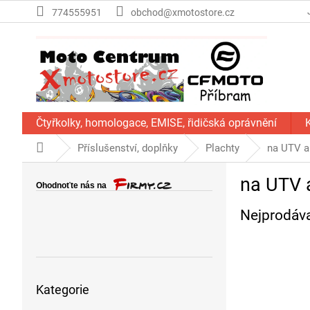
Přejít
774555951
obchod@xmotostore.cz
na
obsah
Čtyřkolky, homologace, EMISE, řidičská oprávnění
Domů
Příslušenství, doplňky
Plachty
na UTV a
P
na UTV 
o
s
Nejprodáva
t
r
a
n
Přeskočit
n
Kategorie
kategorie
í