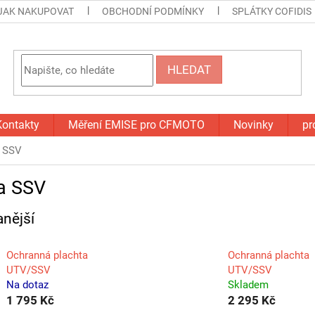
JAK NAKUPOVAT
OBCHODNÍ PODMÍNKY
SPLÁTKY COFIDIS
HLEDAT
Kontakty
Měření EMISE pro CFMOTO
Novinky
pr
 SSV
a SSV
nější
Ochranná plachta
Ochranná plachta
UTV/SSV
UTV/SSV
Na dotaz
Skladem
1 795 Kč
2 295 Kč