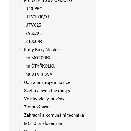
Pro UTV a SSV CFMOTO
U10 PRO
UTV1000/XL
UTV625
Z950/XL
Z1000/R
Kufry-Boxy-Nosiče
na MOTORKU
na ČTYŘKOLKU
na UTV a SSV
Ochrana stroje a nošiče
Světla a světelné rampy
Vozíky, vleky, přívěsy
Zimní výbava
Zahradní a komunální technika
MOTO příslušenství