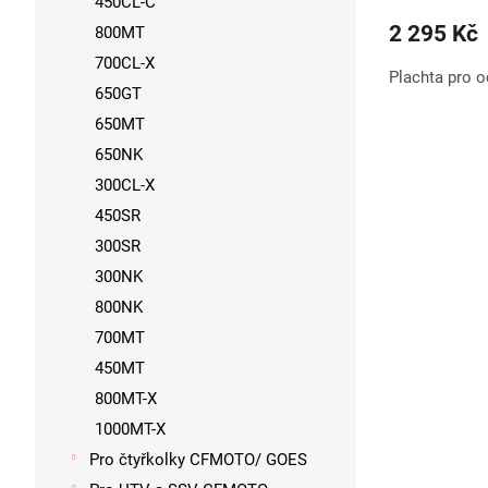
450CL-C
2 295 Kč
800MT
700CL-X
Plachta pro 
650GT
650MT
650NK
300CL-X
450SR
300SR
300NK
800NK
700MT
450MT
800MT-X
1000MT-X
Pro čtyřkolky CFMOTO/ GOES