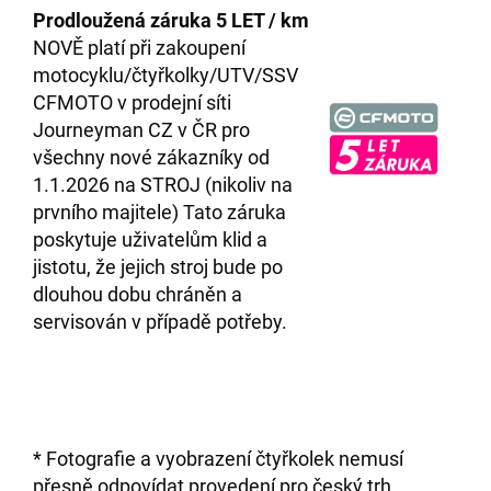
Prodloužená záruka 5 LET / km
NOVĚ platí při zakoupení
motocyklu/čtyřkolky/UTV/SSV
CFMOTO v prodejní síti
Journeyman CZ v ČR pro
všechny nové zákazníky od
1.1.2026 na STROJ (nikoliv na
prvního majitele) Tato záruka
poskytuje uživatelům klid a
jistotu, že jejich stroj bude po
dlouhou dobu chráněn a
servisován v případě potřeby.
* Fotografie a vyobrazení čtyřkolek nemusí
přesně odpovídat provedení pro český trh.