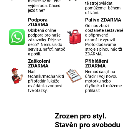
měsíce až na tebe
tě stroj ovládat,
vyjde řada. Chceš
pomůžeme i během
jezdit ne?
užívání.
Podpora
Palivo ZDARMA
ZDARMA
Od nás zboží
Oblíbená online
dostanete sestavené
podpora pro naše
a připravené
zákazníky. Děje se
okamžitě vyrazit.
něco? Nemusíš do
Proto dodáváme
servisu, nafoť, natoč
stroje s plnou nádrží
a pošli.
ZDARMA.
Zaškolení
Přihlášení
ZDARMA
ZDARMA
Náš
Nemáš čas jít na
technik/mechanik ti
úřad? Tvoji novou
při předání ukáže
motorku nebo
ovládání a zodpoví
čtyřkolku ti můžeme
tvé otázky.
přihlásit
Zrozen pro styl.
Stavěn pro svobodu