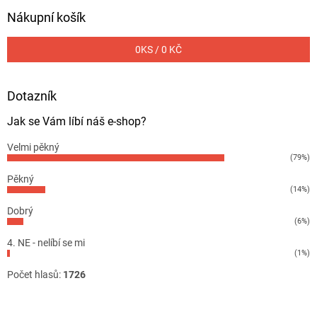
Nákupní košík
0
KS /
0 KČ
Dotazník
Jak se Vám líbí náš e-shop?
Velmi pěkný
(79%)
Pěkný
(14%)
Dobrý
(6%)
4. NE - nelíbí se mi
(1%)
Počet hlasů:
1726