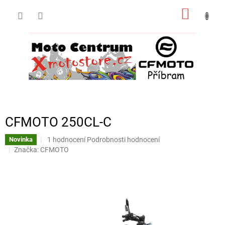
Přejít
NÁKUP
na
obsah
KOŠÍK
CFMOTO 250CL-C
Průměrné
1 hodnocení
Podrobnosti hodnocení
Novinka
hodnocení
Značka:
CFMOTO
produktu
je
5,0
z
5
hvězdiček.