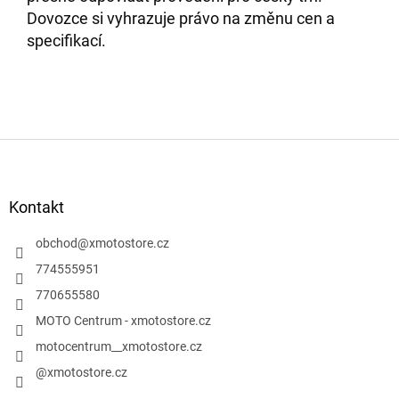
Dovozce si vyhrazuje právo na změnu cen a
specifikací.
Z
á
p
a
Kontakt
t
í
obchod
@
xmotostore.cz
774555951
770655580
MOTO Centrum - xmotostore.cz
motocentrum__xmotostore.cz
@xmotostore.cz