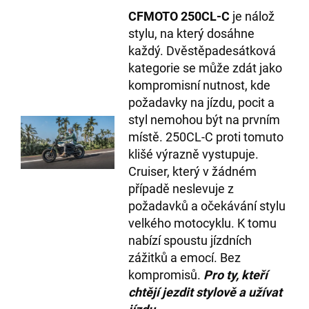
CFMOTO 250CL-C
je nálož
stylu, na který dosáhne
každý. Dvěstěpadesátková
kategorie se může zdát jako
kompromisní nutnost, kde
požadavky na jízdu, pocit a
styl nemohou být na prvním
místě. 250CL-C proti tomuto
klišé výrazně vystupuje.
Cruiser, který v žádném
případě neslevuje z
požadavků a očekávání stylu
velkého motocyklu. K tomu
nabízí spoustu jízdních
zážitků a emocí. Bez
kompromisů.
Pro ty, kteří
chtějí jezdit stylově a užívat