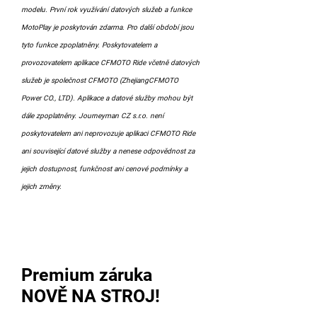
modelu. První rok využívání datových služeb a funkce
MotoPlay je poskytován zdarma. Pro další období jsou
tyto funkce zpoplatněny. Poskytovatelem a
provozovatelem aplikace CFMOTO Ride včetně datových
služeb je společnost CFMOTO (ZhejiangCFMOTO
Power CO., LTD). Aplikace a datové služby mohou být
dále zpoplatněny. Journeyman CZ s.r.o. není
poskytovatelem ani neprovozuje aplikaci CFMOTO Ride
ani související datové služby a nenese odpovědnost za
jejich dostupnost, funkčnost ani cenové podmínky a
jejich změny.
Premium záruka
NOVĚ NA STROJ!