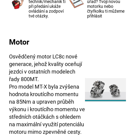
technik/mechanik ti
úřad? Tvoji novou
při předání ukáže
motorku nebo
ovládání a zodpoví
čtyřkolku ti můžeme
tvé otázky.
přihlásit
Motor
Osvědčený motor LC8c nové
generace, jehož kvality oceňují
jezdci v ostatních modelech
řady 800MT.
Pro model MT-X byla zvýšena
hodnota kroutícího momentu
na 85Nm a upraven průběh
výkonu i kroutícího momentu ve
středních otáčkách s ohledem
na maximální využití potenciálu
motoru mimo zpevněné cesty.