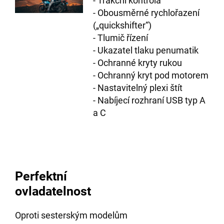
- Trakční kontrola
- Obousměrné rychlořazení
(„quickshifter“)
- Tlumič řízení
- Ukazatel tlaku penumatik
- Ochranné kryty rukou
- Ochranný kryt pod motorem
- Nastavitelný plexi štít
- Nabíjecí rozhraní USB typ A
a C
Perfektní
ovladatelnost
Oproti sesterským modelům