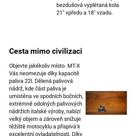
bezdušová vyplétaná kola
21″ vpředu a 18″ vzadu.
Cesta mimo civilizaci
Objevte jakékoliv místo. MT-X
Vás neomezuje díky kapacitě
paliva 22l. Dělená palivová
nádrž, kde část paliva je
umístěna ve spodních bočních,
extrémně odolných palivových
nádržích italské výroby, nabízí
velký objem a zároveň snižuje
těžiště motocyklu a přispívá k
excelentní ovladatelnosti. Díky