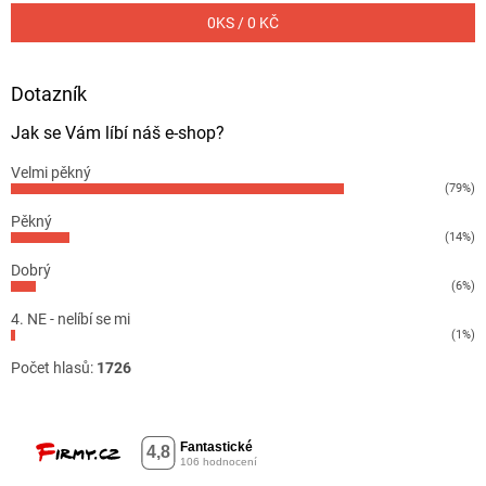
0
KS /
0 KČ
Dotazník
Jak se Vám líbí náš e-shop?
Velmi pěkný
(79%)
Pěkný
(14%)
Dobrý
(6%)
4. NE - nelíbí se mi
(1%)
Počet hlasů:
1726