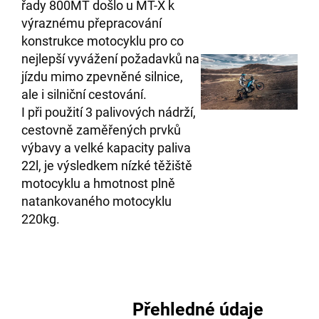
řady 800MT došlo u MT-X k
výraznému přepracování
konstrukce motocyklu pro co
nejlepší vyvážení požadavků na
jízdu mimo zpevněné silnice,
ale i silniční cestování.
I při použití 3 palivových nádrží,
cestovně zaměřených prvků
výbavy a velké kapacity paliva
22l, je výsledkem nízké těžiště
motocyklu a hmotnost plně
natankovaného motocyklu
220kg.
Přehledné údaje