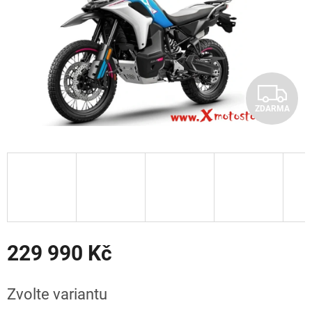
Z
ZDARMA
D
A
R
M
A
229 990 Kč
Měrná
cena:
Zvolte variantu