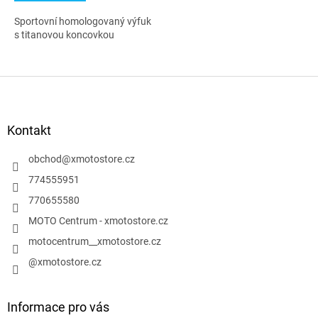
Sportovní homologovaný výfuk
s titanovou koncovkou
Z
á
p
a
Kontakt
t
í
obchod
@
xmotostore.cz
774555951
770655580
MOTO Centrum - xmotostore.cz
motocentrum__xmotostore.cz
@xmotostore.cz
Informace pro vás