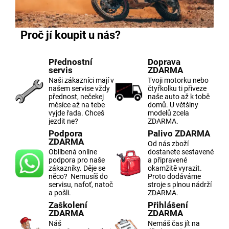
Proč jí koupit u nás?
Přednostní
Doprava
servis
ZDARMA
Naši zákazníci mají v
Tvoji motorku nebo
našem servise vždy
čtyřkolku ti přiveze
přednost, nečekej
naše auto až k tobě
měsíce až na tebe
domů. U většiny
vyjde řada. Chceš
modelů zcela
jezdit ne?
ZDARMA.
Podpora
Palivo ZDARMA
ZDARMA
Od nás zboží
Oblíbená online
dostanete sestavené
podpora pro naše
a připravené
zákazníky. Děje se
okamžitě vyrazit.
něco? Nemusíš do
Proto dodáváme
servisu, nafoť, natoč
stroje s plnou nádrží
a pošli.
ZDARMA.
Zaškolení
Přihlášení
ZDARMA
ZDARMA
Náš
Nemáš čas jít na