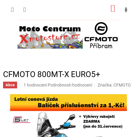
Přejít
NÁKUP
na
obsah
KOŠÍK
CFMOTO 800MT-X EURO5+
Průměrné
1 hodnocení
Podrobnosti hodnocení
Značka:
CFMOTO
Akce
hodnocení
produktu
je
5,0
z
5
hvězdiček.