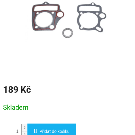
hvězdiček.
189 Kč
Měrná
cena:
Skladem
Přidat do košíku