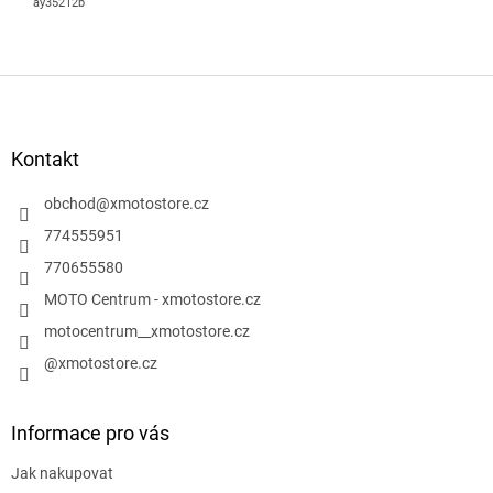
ay35212b
Z
á
p
a
Kontakt
t
í
obchod
@
xmotostore.cz
774555951
770655580
MOTO Centrum - xmotostore.cz
motocentrum__xmotostore.cz
@xmotostore.cz
Informace pro vás
Jak nakupovat