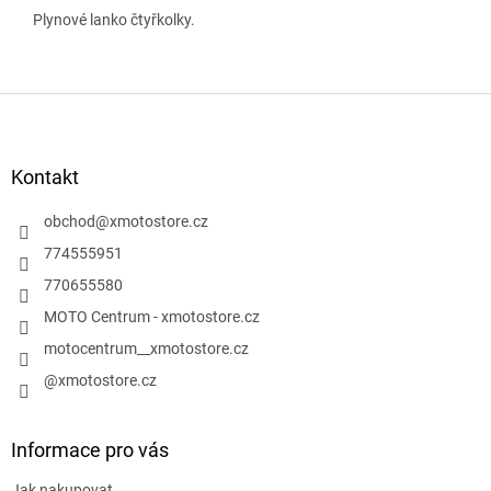
Plynové lanko čtyřkolky.
Z
á
p
a
Kontakt
t
í
obchod
@
xmotostore.cz
774555951
770655580
MOTO Centrum - xmotostore.cz
motocentrum__xmotostore.cz
@xmotostore.cz
Informace pro vás
Jak nakupovat