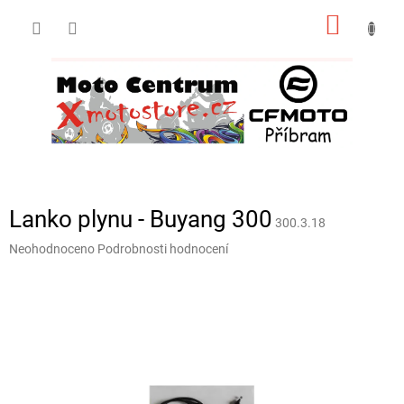
Přejít
NÁKUP
na
obsah
KOŠÍK
Lanko plynu - Buyang 300
300.3.18
Průměrné
Neohodnoceno
Podrobnosti hodnocení
hodnocení
produktu
je
0,0
z
5
hvězdiček.