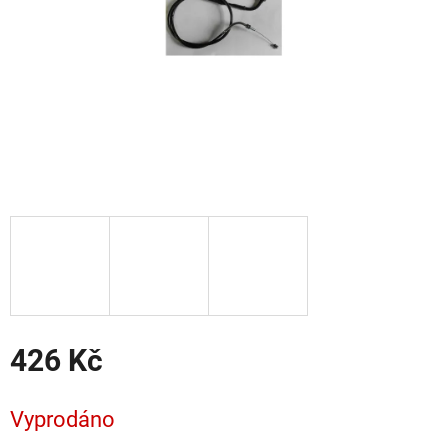
426 Kč
Měrná
cena:
Vyprodáno