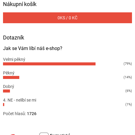
Nákupní košík
0
KS /
0 KČ
Dotazník
Jak se Vám líbí náš e-shop?
Velmi pěkný
(79%)
Pěkný
(14%)
Dobrý
(6%)
4. NE - nelíbí se mi
(1%)
Počet hlasů:
1726