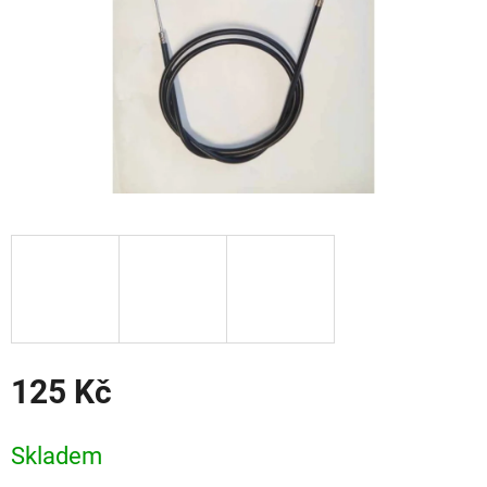
125 Kč
Měrná
cena:
Skladem