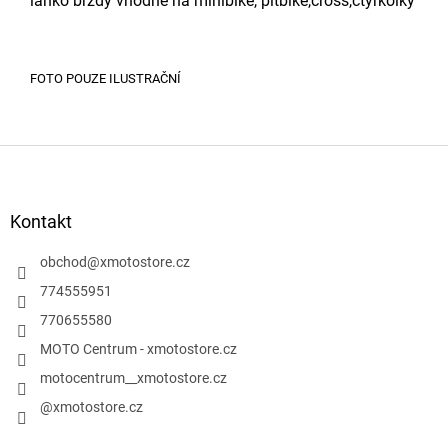
lanko brzdy vhodné na minibike, pitbike,cross,čtyřkolky
FOTO POUZE ILUSTRAČNÍ
Z
á
p
a
Kontakt
t
í
obchod
@
xmotostore.cz
774555951
770655580
MOTO Centrum - xmotostore.cz
motocentrum__xmotostore.cz
@xmotostore.cz