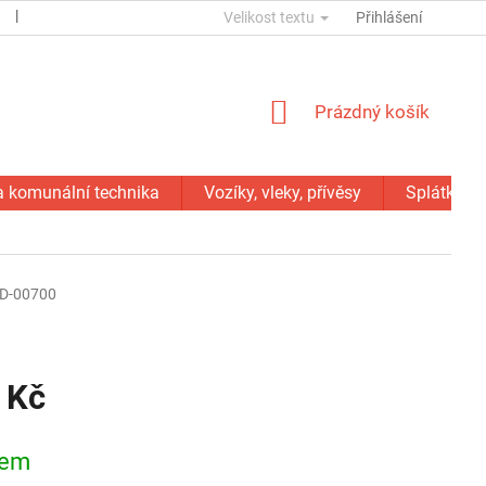
ESSOX
KONTAKTY
Velikost textu
GDPR
SERVIS - OPRAVY
Přihlášení
NÁKUPNÍ
Prázdný košík
KOŠÍK
a komunální technika
Vozíky, vleky, přívěsy
Splátky C
D-00700
 Kč
dem