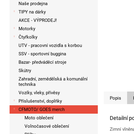
p
Naše prodejna
a
TIPY na dárky
n
AKCE - VÝPRODEJ!
e
l
Motorky
Čtyřkolky
UTV - pracovní vozidla s korbou
SSV - sportovní buggina
Bazar- předváděcí stroje
Skútry
Zahradní, zemědělská a komunální
technika
Vozíky, vleky, přívěsy
Popis
Příslušenství, doplňky
CFMOTO/ GOES merch
Detailní p
Moto oblečení
Volnočasové oblečení
Zimní vlněn