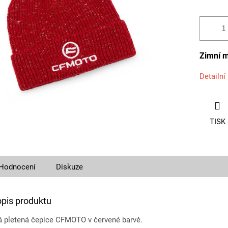
Zimní m
Detailní
TISK
Hodnocení
Diskuze
opis produktu
á pletená čepice CFMOTO v červené barvě.