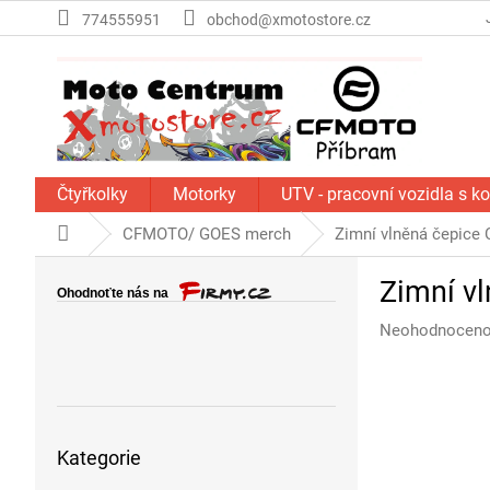
Přejít
774555951
obchod@xmotostore.cz
na
obsah
Čtyřkolky
Motorky
UTV - pracovní vozidla s k
Domů
CFMOTO/ GOES merch
Zimní vlněná čepic
P
Zimní v
o
s
Průměrné
Neohodnocen
t
hodnocení
r
produktu
a
je
n
0,0
Přeskočit
z
n
Kategorie
kategorie
5
í
hvězdiček.