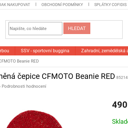
JAK NAKUPOVAT
OBCHODNÍ PODMÍNKY
SPLÁTKY COFIDIS
HLEDAT
orbou
SSV - sportovní buggina
Zahradní, zemědělská 
e CFMOTO Beanie RED
lněná čepice CFMOTO Beanie RED
85214
o
Podrobnosti hodnocení
490
Měrná
cena:
Skla