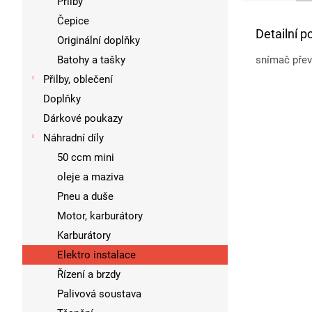
Přilby
Čepice
Detailní p
Originální doplňky
Batohy a tašky
snímač přev
Přilby, oblečení
Doplňky
Dárkové poukazy
Náhradní díly
50 ccm mini
oleje a maziva
Pneu a duše
Motor, karburátory
Karburátory
Elektro instalace
Řízení a brzdy
Palivová soustava