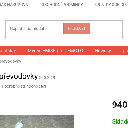
JAK NAKUPOVAT
OBCHODNÍ PODMÍNKY
SPLÁTKY COFIDIS
HLEDAT
Kontakty
Měření EMISE pro CFMOTO
Novinky
pr
převodovky
převodovky
300.2.19
o
Podrobnosti hodnocení
940
Měrná
cena:
Skla