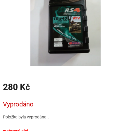
hvězdiček.
280 Kč
Měrná
cena:
Vyprodáno
Položka byla vyprodána…
motorový olej