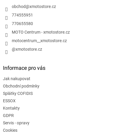
t
í
obchod
@
xmotostore.cz
774555951
770655580
MOTO Centrum - xmotostore.cz
motocentrum__xmotostore.cz
@xmotostore.cz
Informace pro vás
Jak nakupovat
Obchodní podmínky
Splátky COFIDIS
ESSOX
Kontakty
GDPR
Servis - opravy
Cookies