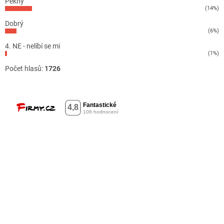
Pěkný
(14%)
Dobrý
(6%)
4. NE - nelíbí se mi
(1%)
Počet hlasů:
1726