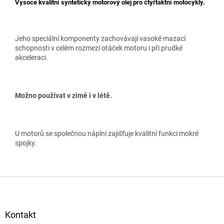
Vysoce kvalitní syntetický motorový olej pro čtyřtaktní motocykly.
Jeho speciální komponenty zachovávají vasoké mazací
schopnosti v celém rozmezí otáček motoru i při prudké
akceleraci.
Možno používat v zimě i v létě.
U motorů se společnou náplní zajišťuje kvalitní funkci mokré
spojky.
Z
á
p
a
Kontakt