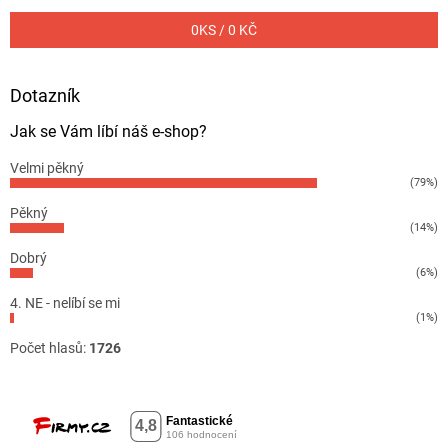
0
KS /
0 KČ
Dotazník
Jak se Vám líbí náš e-shop?
Velmi pěkný
(79%)
Pěkný
(14%)
Dobrý
(6%)
4. NE - nelíbí se mi
(1%)
Počet hlasů:
1726