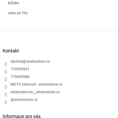
ložisko
cena za 1Ks
Z
á
p
a
Kontakt
t
í
obchod
@
xmotostore.cz
774555951
770655580
MOTO Centrum - xmotostore.cz
motocentrum__xmotostore.cz
@xmotostore.cz
Informace pro vás