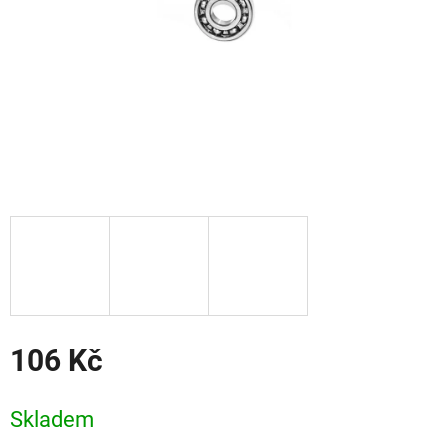
106 Kč
Měrná
cena:
Skladem