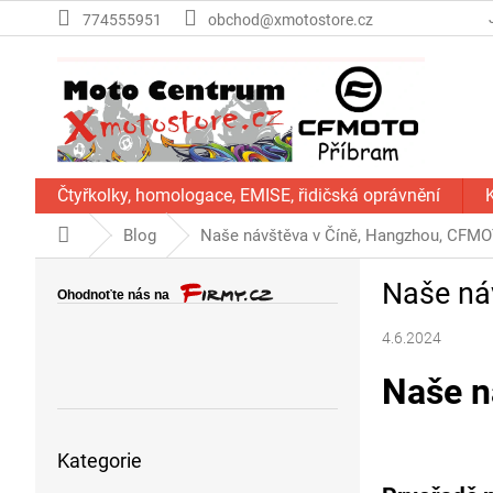
Přejít
774555951
obchod@xmotostore.cz
na
obsah
Čtyřkolky, homologace, EMISE, řidičská oprávnění
Domů
Blog
Naše návštěva v Číně, Hangzhou, CFMO
P
Naše ná
o
s
4.6.2024
t
r
Naše n
a
n
Přeskočit
n
Kategorie
kategorie
í