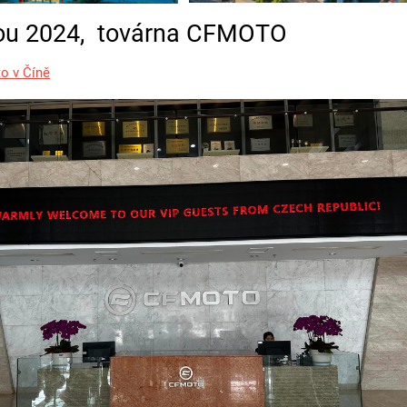
ou 2024, továrna CFMOTO
o v Číně