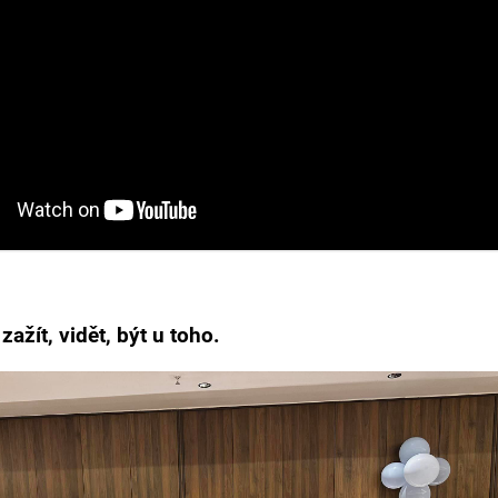
zažít, vidět, být u toho.