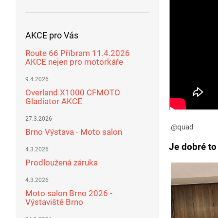
AKCE pro Vás
Route 66 Příbram 11.4.2026
AKCE nejen pro motorkáře
9.4.2026
Overland X1000 CFMOTO
Gladiator AKCE
27.3.2026
@quad
Brno Výstava - Moto salon
Je dobré to 
4.3.2026
Prodloužená záruka
4.3.2026
Moto salon Brno 2026 -
Výstaviště Brno