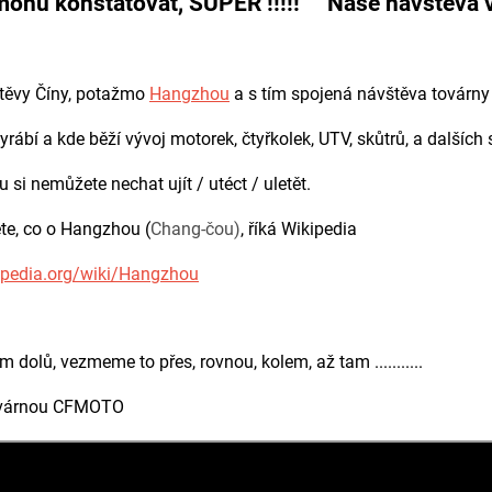
ohu konstatovat, SUPER !!!!! Naše návštěva v 
těvy Číny, potažmo
Hangzhou
a s tím spojená návštěva továrn
yrábí a kde běží vývoj motorek, čtyřkolek, UTV, skůtrů, a dalších s
ou si nemůžete nechat ujít / utéct / uletět.
te, co o Hangzhou (
Chang-čou)
, říká Wikipedia
kipedia.org/wiki/Hangzhou
m dolů, vezmeme to přes, rovnou, kolem, až tam ...........
ovárnou CFMOTO