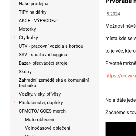
Prvořadě m
p
Naše prodejna
a
TIPY na dárky
5.2024
n
AKCE - VÝPRODEJ!
e
Možnost návš
l
Motorky
Čtyřkolky
místa kde se v
UTV - pracovní vozidla s korbou
to je věc, kter
SSV - sportovní buggina
Bazar- předváděcí stroje
Prvotně mrkně
Skútry
https://en.wi
Zahradní, zemědělská a komunální
technika
Vozíky, vleky, přívěsy
No a dále jede
Příslušenství, doplňky
CFMOTO/ GOES merch
Začněme s t
Moto oblečení
Volnočasové oblečení