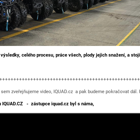
výsledky, celého procesu, práce všech, plody jejich snažení, a stojí
++++++++++++++++++++++++++++++++++++++++++++++++++
 sem zveřejňujeme video, IQUAD.cz a pak budeme pokračovat dál. 
lu IQUAD.CZ - zástupce iquad.cz byl s náma,