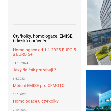
Čtyřkolky, homologace, EMISE,
řidičská oprávnění
Homologace od 1.1.2025 EURO 5
a EURO 5+
31.10.2024
Jaký řidičák potřebuji ?
6.6.2023
Měření EMISE pro CFMOTO
10.1.2023
Homologace u čtyřkolky
2.12.2022