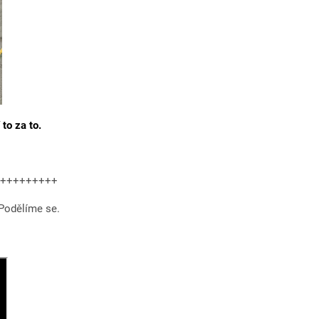
 to za to.
+++++++++
Podělíme se.