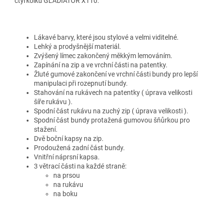
čtyřkolku GLADIATOR X110.
Lákavé barvy, které jsou stylové a velmi viditelné.
Lehký a prodyšnější materiál.
Zvýšený límec zakončený měkkým lemováním.
Zapínání na zip a ve vrchní části na patentky.
Žluté gumové zakončení ve vrchní části bundy pro lepší
manipulaci při rozepnutí bundy.
Stahování na rukávech na patentky ( úprava velikosti
šíře rukávu ).
Spodní část rukávu na zuchý zip ( úprava velikosti ).
Spodní část bundy protažená gumovou šňůrkou pro
stažení.
Dvě boční kapsy na zip.
Prodoužená zadní část bundy.
Vnitřní náprsní kapsa.
3 větrací části na každé straně:
na prsou
na rukávu
na boku