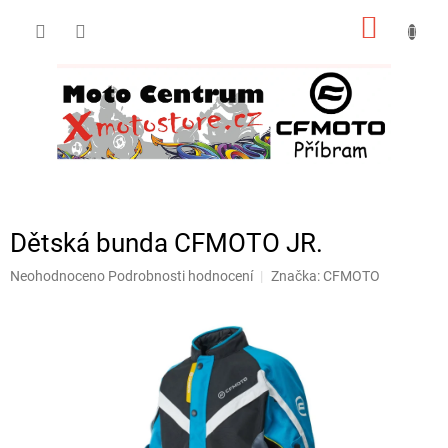
Přejít
NÁKUP
na
obsah
KOŠÍK
Dětská bunda CFMOTO JR.
Průměrné
Neohodnoceno
Podrobnosti hodnocení
Značka:
CFMOTO
hodnocení
produktu
je
0,0
z
5
hvězdiček.