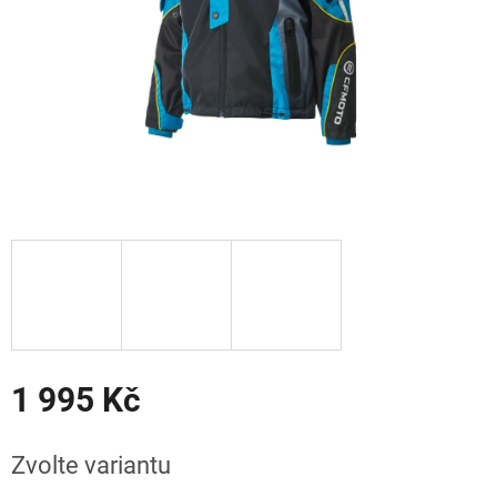
1 995 Kč
Měrná
cena:
Zvolte variantu