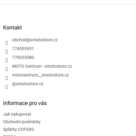
Z
á
p
a
Kontakt
t
í
obchod
@
xmotostore.cz
774555951
770655580
MOTO Centrum - xmotostore.cz
motocentrum__xmotostore.cz
@xmotostore.cz
Informace pro vás
Jak nakupovat
Obchodní podmínky
Splátky COFIDIS