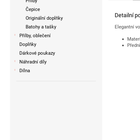
Přilby
Čepice
Detailní p
Originální doplňky
Batohy a tašky
Elegantní v
Přilby, oblečení
Materi
Doplňky
Předn
Dárkové poukazy
Náhradní díly
Dílna