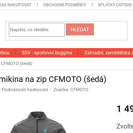
JAK NAKUPOVAT
OBCHODNÍ PODMÍNKY
SPLÁTKY COFIDIS
HLEDAT
orbou
SSV - sportovní buggina
Zahradní, zemědělská 
p CFMOTO (šedá)
mikina na zip CFMOTO (šedá)
o
Podrobnosti hodnocení
Značka:
CFMOTO
1 4
Měrná
cena:
Zvolt