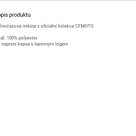
opis produktu
olnočasová mikina z oficiální kolekce CFMOTO.
ál: 100% polyester
í náprsní kapsa s barevným logem