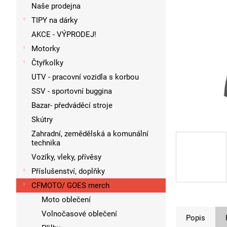
p
Naše prodejna
a
TIPY na dárky
n
AKCE - VÝPRODEJ!
e
l
Motorky
Čtyřkolky
UTV - pracovní vozidla s korbou
SSV - sportovní buggina
Bazar- předváděcí stroje
Skútry
Zahradní, zemědělská a komunální
technika
Vozíky, vleky, přívěsy
Příslušenství, doplňky
CFMOTO/ GOES merch
Moto oblečení
Volnočasové oblečení
Popis