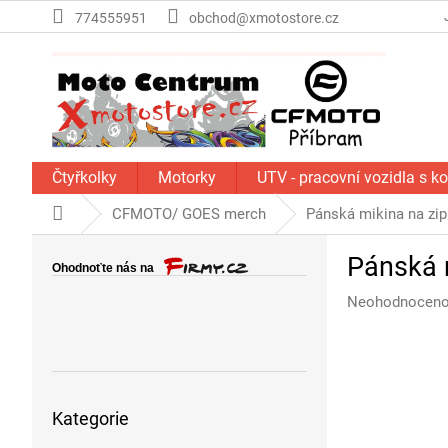
Přejít
774555951
obchod@xmotostore.cz
na
obsah
Čtyřkolky
Motorky
UTV - pracovní vozidla s k
Domů
CFMOTO/ GOES merch
Pánská mikina na zi
P
Pánská 
o
s
Průměrné
Neohodnocen
t
hodnocení
r
produktu
a
je
n
0,0
Přeskočit
z
n
Kategorie
kategorie
5
í
hvězdiček.