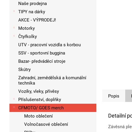
p
Naše prodejna
a
TIPY na dárky
n
AKCE - VÝPRODEJ!
e
l
Motorky
Čtyřkolky
UTV - pracovní vozidla s korbou
SSV - sportovní buggina
Bazar- předváděcí stroje
Skútry
Zahradní, zemědělská a komunální
technika
Vozíky, vleky, přívěsy
Popis
Příslušenství, doplňky
CFMOTO/ GOES merch
Detailní p
Moto oblečení
Volnočasové oblečení
Závěsná pl