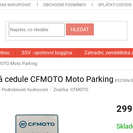
JAK NAKUPOVAT
OBCHODNÍ PODMÍNKY
SPLÁTKY COFIDIS
HLEDAT
orbou
SSV - sportovní buggina
Zahradní, zemědělská 
MOTO Moto Parking
á cedule CFMOTO Moto Parking
85256N-
o
Podrobnosti hodnocení
Značka:
CFMOTO
299
Měrná
cena:
Skla