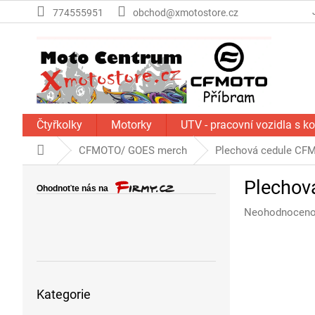
Přejít
774555951
obchod@xmotostore.cz
na
obsah
Čtyřkolky
Motorky
UTV - pracovní vozidla s k
Domů
CFMOTO/ GOES merch
Plechová cedule CF
P
Plechov
o
s
Průměrné
Neohodnocen
t
hodnocení
r
produktu
a
je
n
0,0
Přeskočit
z
n
Kategorie
kategorie
5
í
hvězdiček.