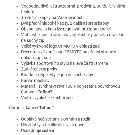
Vodoodpudivá, větruvzdorná, prodyšná, udržující vnitřní
teplotu
Tři vnitřní kapsy na Vaše cennosti
Dvě přední hluboké kapsy, 2 další náprsní kapsy
Obvod pasu a krku lze regulovat pružnou tkanicí
V oblasti zápěstí se nacházejí elastický pásek a utažení
na suchý zip
Velké vyšívané logo CFMOTO v oblasti zad
Decentní vyšívané logo CFMOTO na přední straně v
oblasti zapínání
Výšivka sportovního stylu na levé části ramene
Zadní reflexní prvky
Bunda na zip krytý légou na suché zipy
Barva: maskáč
Materiál: svrchní vrstva 100% polyester s povrchovou
úpravou
Teflon™
Vnitřní výplň bílé kachní peří
Chránič tkaniny
Teflon™
Odolává nečistotám, skvrnám a rozlití
Udrží látky a textilie déle jako nové
Usnadňuje čištění