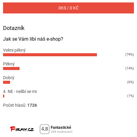
0
KS /
0 KČ
Dotazník
Jak se Vám líbí náš e-shop?
Velmi pěkný
(79%)
Pěkný
(14%)
Dobrý
(6%)
4. NE - nelíbí se mi
(1%)
Počet hlasů:
1726