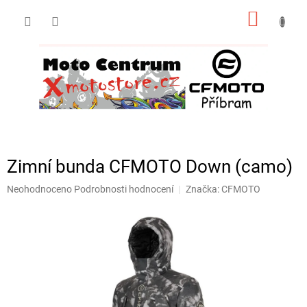
Přejít
NÁKUP
na
obsah
KOŠÍK
Zimní bunda CFMOTO Down (camo)
Průměrné
Neohodnoceno
Podrobnosti hodnocení
Značka:
CFMOTO
hodnocení
produktu
je
0,0
z
5
hvězdiček.