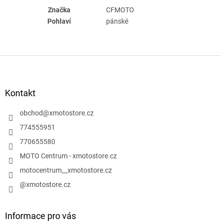
Značka
CFMOTO
Pohlaví
pánské
Z
á
p
a
Kontakt
t
í
obchod
@
xmotostore.cz
774555951
770655580
MOTO Centrum - xmotostore.cz
motocentrum__xmotostore.cz
@xmotostore.cz
Informace pro vás