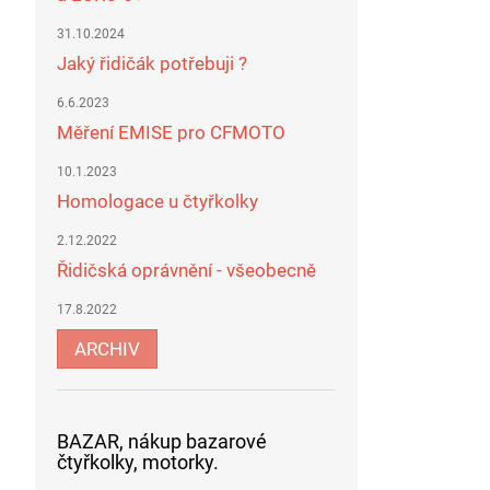
31.10.2024
Jaký řidičák potřebuji ?
6.6.2023
Měření EMISE pro CFMOTO
10.1.2023
Homologace u čtyřkolky
2.12.2022
Řidičská oprávnění - všeobecně
17.8.2022
ARCHIV
BAZAR, nákup bazarové
čtyřkolky, motorky.