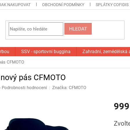
JAK NAKUPOVAT
OBCHODNÍ PODMÍNKY
SPLÁTKY COFIDIS
HLEDAT
orbou
SSV - sportovní buggina
Zahradní, zemědělská 
ý pás CFMOTO
vinový pás CFMOTO
o
Podrobnosti hodnocení
Značka:
CFMOTO
999
Měrná
cena:
Zvolt