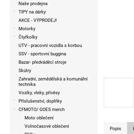
p
Naše prodejna
a
TIPY na dárky
n
AKCE - VÝPRODEJ!
e
l
Motorky
Čtyřkolky
UTV - pracovní vozidla s korbou
SSV - sportovní buggina
Bazar- předváděcí stroje
Skútry
Zahradní, zemědělská a komunální
technika
Vozíky, vleky, přívěsy
Příslušenství, doplňky
CFMOTO/ GOES merch
Moto oblečení
Volnočasové oblečení
Popis