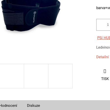
barva+ve
PSí HU
Ledvinov
Detailní
TISK
Hodnocení
Diskuze