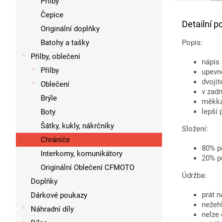
Přilby
Čepice
Detailní p
Originální doplňky
Batohy a tašky
Popis:
Přilby, oblečení
nápis
Přilby
upevn
dvojit
Oblečení
v zad
Brýle
měkká
lepší
Boty
Šátky, kukly, nákrčníky
Složení:
Chrániče
80% p
Interkomy, komunikátory
20% p
Originální Oblečení CFMOTO
Údržba:
Doplňky
prát n
Dárkové poukazy
nežehl
Náhradní díly
nelze 