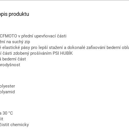
opis produktu
 CFMOTO v přední upevňovací části
ění na suchý zip
é elastické pásy pro lepší stažení a dokonalé zafixování bederní obl
ní části zdobený prošíváním PSI HUBÍK
 bederní část
 prodyšnost
olyester
olyamid
a 30 °C
it
čistit chemicky