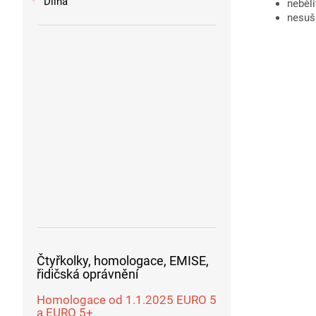
Dílna
neběli
nesuši
Čtyřkolky, homologace, EMISE,
řidičská oprávnění
Homologace od 1.1.2025 EURO 5
a EURO 5+