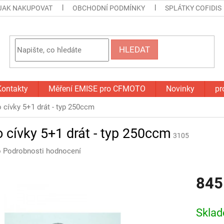
JAK NAKUPOVAT
OBCHODNÍ PODMÍNKY
SPLÁTKY COFIDIS
HLEDAT
Kontakty
Měření EMISE pro CFMOTO
Novinky
pr
cívky 5+1 drát - typ 250ccm
 cívky 5+1 drát - typ 250ccm
3105
o
Podrobnosti hodnocení
845
Měrná
cena:
Skla