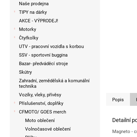
p
Naše prodejna
a
TIPY na dárky
n
AKCE - VÝPRODEJ!
e
l
Motorky
Čtyřkolky
UTV - pracovní vozidla s korbou
SSV - sportovní buggina
Bazar- předváděcí stroje
Skútry
Zahradní, zemědělská a komunální
technika
Vozíky, vleky, přívěsy
Popis
Příslušenství, doplňky
CFMOTO/ GOES merch
Detailní p
Moto oblečení
Volnočasové oblečení
Magneto - 