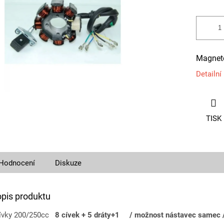
Magneto
Detailní
TISK
Hodnocení
Diskuze
opis produktu
cívky 200/250cc
8 cívek + 5 dráty+1 / možnost nástavec samec 