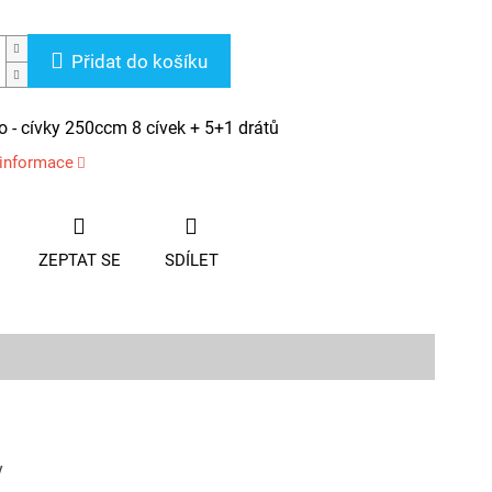
Přidat do košíku
 - cívky 250ccm 8 cívek + 5+1 drátů
 informace
ZEPTAT SE
SDÍLET
/