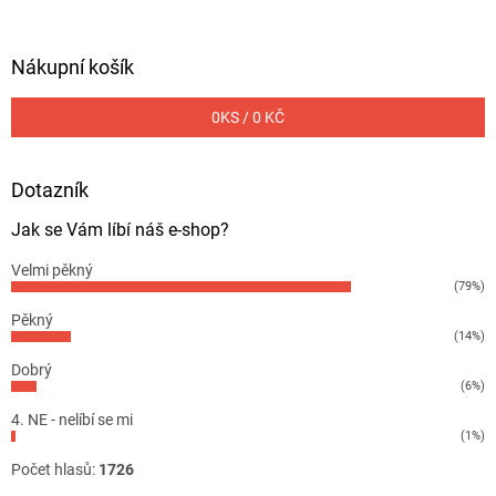
Nákupní košík
0
KS /
0 KČ
Dotazník
Jak se Vám líbí náš e-shop?
Velmi pěkný
(79%)
Pěkný
(14%)
Dobrý
(6%)
4. NE - nelíbí se mi
(1%)
Počet hlasů:
1726