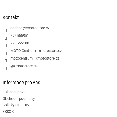
á
p
a
Kontakt
t
í
obchod
@
xmotostore.cz
774555951
770655580
MOTO Centrum - xmotostore.cz
motocentrum__xmotostore.cz
@xmotostore.cz
Informace pro vás
Jak nakupovat
Obchodní podmínky
Splátky COFIDIS
ESSOX