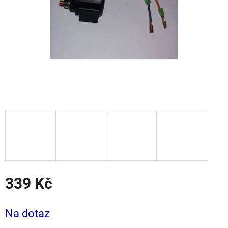
339 Kč
Měrná
cena:
Na dotaz