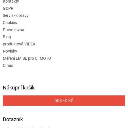
Kontakty
GDPR
Servis - opravy
Cookies
Provozovna
Blog
produktová VIDEA
Novinky
Měření EMISE pro CFMOTO
O nás
Nákupní košík
0
KS /
0 KČ
Dotazník