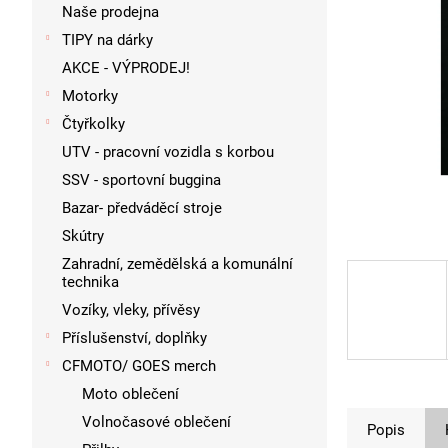
p
Naše prodejna
a
TIPY na dárky
n
AKCE - VÝPRODEJ!
e
l
Motorky
Čtyřkolky
UTV - pracovní vozidla s korbou
SSV - sportovní buggina
Bazar- předváděcí stroje
Skútry
Zahradní, zemědělská a komunální
technika
Vozíky, vleky, přívěsy
Příslušenství, doplňky
CFMOTO/ GOES merch
Moto oblečení
Volnočasové oblečení
Popis