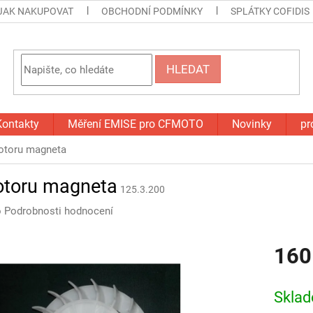
JAK NAKUPOVAT
OBCHODNÍ PODMÍNKY
SPLÁTKY COFIDIS
HLEDAT
Kontakty
Měření EMISE pro CFMOTO
Novinky
pr
rotoru magneta
rotoru magneta
125.3.200
o
Podrobnosti hodnocení
160
Měrná
cena:
Skla