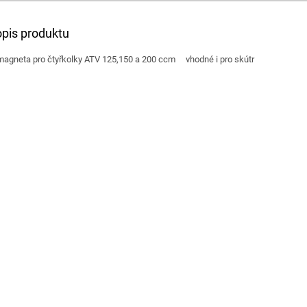
opis produktu
 magneta pro čtyřkolky ATV 125,150 a 200 ccm vhodné i pro skútr