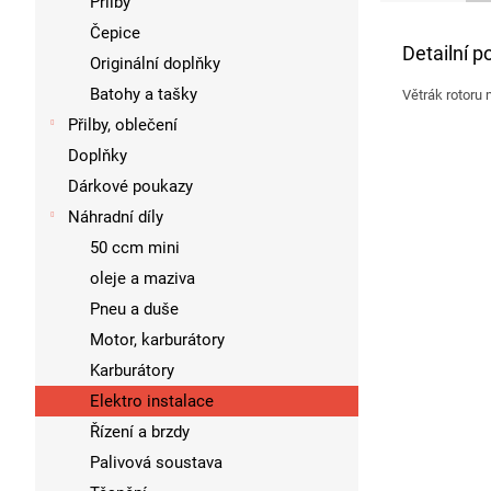
Přilby
Čepice
Detailní p
Originální doplňky
Batohy a tašky
Větrák rotoru
Přilby, oblečení
Doplňky
Dárkové poukazy
Náhradní díly
50 ccm mini
oleje a maziva
Pneu a duše
Motor, karburátory
Karburátory
Elektro instalace
Řízení a brzdy
Palivová soustava