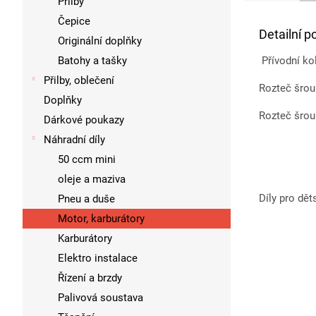
Přilby
Čepice
Detailní p
Originální doplňky
Batohy a tašky
Přívodní ko
Přilby, oblečení
Rozteč šrou
Doplňky
Rozteč šrou
Dárkové poukazy
Náhradní díly
50 ccm mini
oleje a maziva
Díly pro dět
Pneu a duše
Motor, karburátory
Karburátory
Elektro instalace
Řízení a brzdy
Palivová soustava