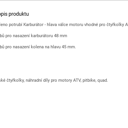
opis produktu
leno potrubí Karburátor - hlava válce motoru vhodné pro čtyřkolky 
bů pro nasazení karburátoru 48 mm
bů pro nasazení kolena na hlavu 45 mm.
ské čtyřkolky, náhradní díly pro motory ATV, pitbike, quad.