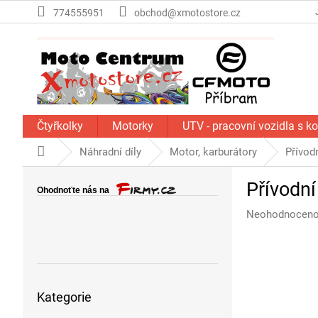
Přejít
774555951
obchod@xmotostore.cz
na
obsah
Čtyřkolky
Motorky
UTV - pracovní vozidla s k
Domů
Náhradní díly
Motor, karburátory
Přívod
P
Přívodní
o
s
Průměrné
Neohodnocen
t
hodnocení
r
produktu
a
je
n
0,0
Přeskočit
z
n
Kategorie
kategorie
5
í
hvězdiček.