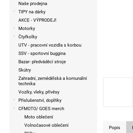
p
Naše prodejna
a
TIPY na dárky
n
AKCE - VÝPRODEJ!
e
l
Motorky
Čtyřkolky
UTV - pracovní vozidla s korbou
SSV - sportovní buggina
Bazar- předváděcí stroje
Skútry
Zahradní, zemědělská a komunální
technika
Vozíky, vleky, přívěsy
Příslušenství, doplňky
CFMOTO/ GOES merch
Moto oblečení
Volnočasové oblečení
Popis