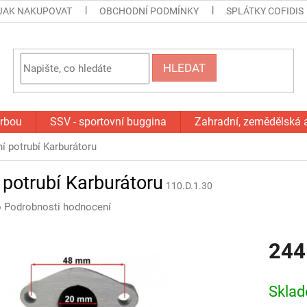
JAK NAKUPOVAT
OBCHODNÍ PODMÍNKY
SPLÁTKY COFIDIS
HLEDAT
orbou
SSV - sportovní buggina
Zahradní, zemědělská 
ní potrubí Karburátoru
 potrubí Karburátoru
110.D.1.30
o
Podrobnosti hodnocení
244
Měrná
cena:
Skla