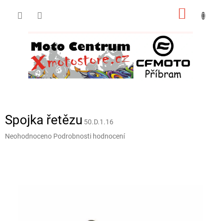
Přejít
NÁKUP
na
obsah
KOŠÍK
Spojka řetězu
50.D.1.16
Průměrné
Neohodnoceno
Podrobnosti hodnocení
hodnocení
produktu
je
0,0
z
5
hvězdiček.