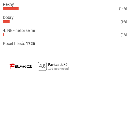
Pěkný
(14%)
Dobrý
(6%)
4. NE - nelíbí se mi
(1%)
Počet hlasů:
1726