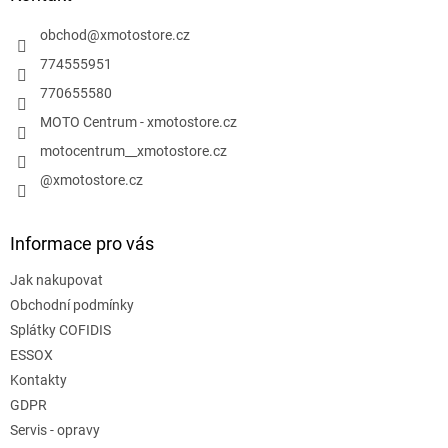
t
í
obchod
@
xmotostore.cz
774555951
770655580
MOTO Centrum - xmotostore.cz
motocentrum__xmotostore.cz
@xmotostore.cz
Informace pro vás
Jak nakupovat
Obchodní podmínky
Splátky COFIDIS
ESSOX
Kontakty
GDPR
Servis - opravy