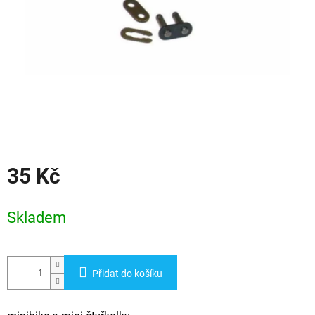
35 Kč
Měrná
cena:
Skladem
Přidat do košíku