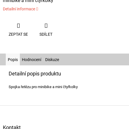
minibike a mini čtyřkolky
Detailní informace
ZEPTAT SE
SDÍLET
Popis
Hodnocení
Diskuze
Detailní popis produktu
Spojka řetězu pro minibike a mini čtyřkolky
Z
á
p
a
Kontakt