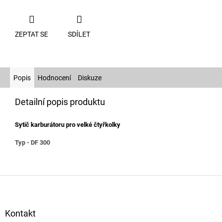
ZEPTAT SE
SDÍLET
Popis
Hodnocení
Diskuze
Detailní popis produktu
Sytič karburátoru pro velké čtyřkolky
Typ - DF 300
Z
á
p
a
Kontakt