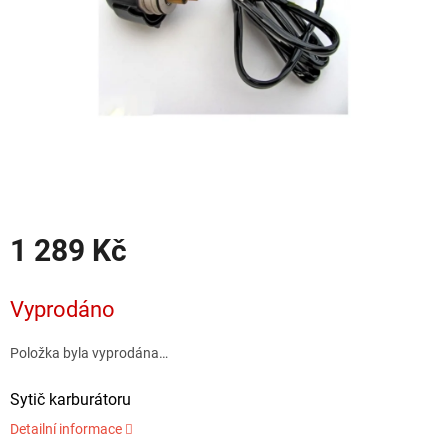
1 289 Kč
Měrná
cena:
Vyprodáno
Položka byla vyprodána…
Sytič karburátoru
Detailní informace