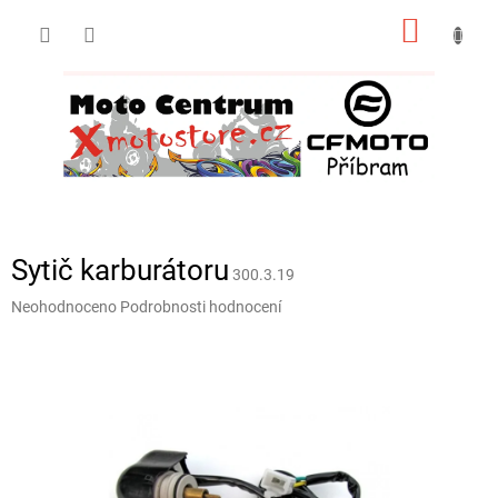
Přejít
NÁKUP
na
obsah
KOŠÍK
Sytič karburátoru
300.3.19
Průměrné
Neohodnoceno
Podrobnosti hodnocení
hodnocení
produktu
je
0,0
z
5
hvězdiček.