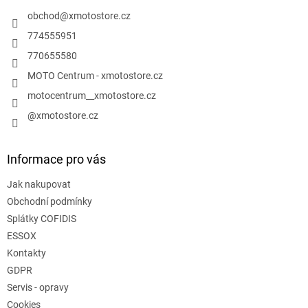
t
í
obchod
@
xmotostore.cz
774555951
770655580
MOTO Centrum - xmotostore.cz
motocentrum__xmotostore.cz
@xmotostore.cz
Informace pro vás
Jak nakupovat
Obchodní podmínky
Splátky COFIDIS
ESSOX
Kontakty
GDPR
Servis - opravy
Cookies