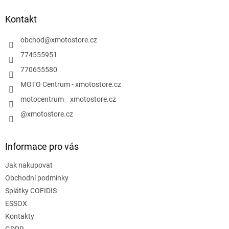
p
a
Kontakt
t
í
obchod
@
xmotostore.cz
774555951
770655580
MOTO Centrum - xmotostore.cz
motocentrum__xmotostore.cz
@xmotostore.cz
Informace pro vás
Jak nakupovat
Obchodní podmínky
Splátky COFIDIS
ESSOX
Kontakty
GDPR