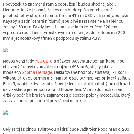
Podvozek, to znamená rám a odpružení, budou shodné jako u
Heritage, takže je jasné, že novinka bude spíš scrambler než
plnohodnotný stroj do terénu. Přední 41mm USD vidlice od japonské
Kayaby a zadní centrální tlumič jsou plně nastavitelné a nabídnou
zdvihy 150 mm. Brzdy jsou J.Juan s jedním kotoučem 320 mm
vepředu a radiálním čtyřpístkovým třmenem, zadní kotouč má 260
mm a jednopístkový třmen s podporou systému ABS.
Novou verzi řady
700 CL-X
s názvem Adventure pohání kapalinou
chlazený řadový dvouválec o objemu 693 cm3, stejný jako v
modelech
Sport a Heritage
. Deklarované hodnoty zůstávají 71 koní
výkonu při 8750 ot/min a 61 Nm při 6500 ot/min. Motor, který splňuje
Euro 5, nabídne dva jízdní režimy, jeden pro silnici a druhý pro offroad,
už v základu je i tempomat a LED osvětlení. V základu nechybí ani
držáky bočních brašen, zajímavostí je senzor polohy motocyklu, který
zastaví motor při pádu či převrácení na místě.
Celý stroj i s plnou 13litrovou nádrží bude vážit těsně pod hranicí 200