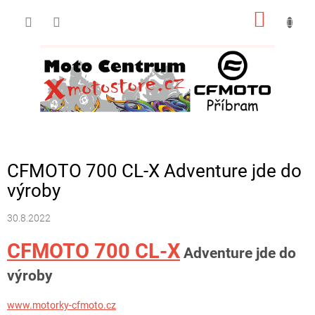
Přejít
NÁKUP
na
obsah
KOŠÍK
CFMOTO 700 CL-X Adventure jde do
výroby
30.8.2022
CFMOTO 700 CL-X
Adventure jde do
výroby
www.motorky-cfmoto.cz