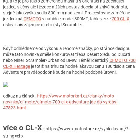
kg, a to je pro takto zaměřenou mašinu s orientací na začínající
jezdce, slečny ale i jezdce nižších postav docela příznivá hodnota,
stejně jako výška sedla 800 mm nad zemí. Pro cestovně zaměřené
jezdce má
CFMOTO
v nabídce model 800MT, tahle verze
700 CL-X
osloví spíš zájemce o retro styl Scrambler.
Když odhlédneme od výkonu a renomé značky, po stránce designu
může tato novinka směle konkurovat třeba Desert Sledu od Ducati
nebo NineT Scrambler/Urban od BMW. Téměř identický
CFMOTO 700
CL-X Heritage
je totiž na trhu za hodně lákavou cenu 180 tisíc a cena
Adventure pravděpodobně bude na hodně podobné úrovni.
odkaz na článek:
https://www.motorkari.cz/clanky/moto-
novinky/cf-moto/cfmoto-700-cl-x-adventure-jde-do-vyroby-
47823.html
více o CL-X
: https://www.xmotostore.cz/vyhledavani/?
string=cl-x