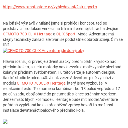
https://www.xmotostore.cz/vyhledavani/?string=cl-x
Na loňské výstavě v Miláně jsme si prohlédli koncept, teď se
představila produkční verze a na trh míří terénnější brácha dvojice
CFMOTO 700 CL-X Heritage
a
CL-X Sport
. Model Adventure má
stejný technický základ, ale tváří se podstatně dobrodružněji. Čím se
liší?
Hlavní rozlišující prvek je adventurácký přední blatník vysoko nad
předním kolem, siluetu motorky navíc zvyšuje malé vysoké plexi nad
kulatým předním světlometem. I u této verze je autorem designu
italské studio Modena 40. Jinak verze Adventure plně vychází z
modelu
CFMOTO 700CL-X Heritage,
který jsme vyzkoušeli v
redakčním testu. To znamená kombinaci kol 18 palců vepředu a 17
palců vzadu, obojí obuté do pneumatik s lehce terénním vzorkem.
Jenže místo litých kol modelu Heritage bude mít model Adventure
pořádná vyplétaná kola a předběžné zprávy hovoří i o možnosti
instalace devatenáctipalcového předního kola.