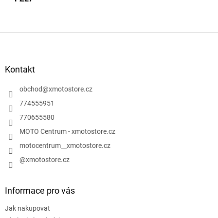
Z
á
p
a
Kontakt
t
í
obchod
@
xmotostore.cz
774555951
770655580
MOTO Centrum - xmotostore.cz
motocentrum__xmotostore.cz
@xmotostore.cz
Informace pro vás
Jak nakupovat