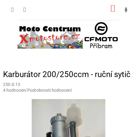
Přejít
NÁKUP
na
obsah
KOŠÍK
Karburátor 200/250ccm - ruční sytič
250.D.13
Průměrné
4 hodnocení
Podrobnosti hodnocení
hodnocení
produktu
je
5,0
z
5
hvězdiček.