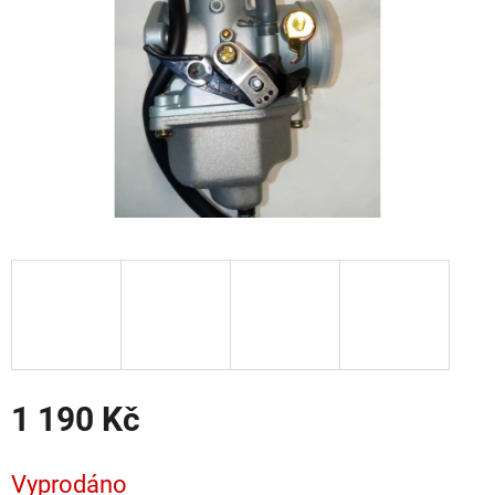
1 190 Kč
Měrná
cena:
Vyprodáno