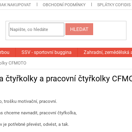
JAK NAKUPOVAT
OBCHODNÍ PODMÍNKY
SPLÁTKY COFIDIS
HLEDAT
orbou
SSV - sportovní buggina
Zahradní, zemědělská 
řkolky CFMOTO
a čtyřkolky a pracovní čtyřkolky CF
, trošku motivační, pracovní.
ás chceme navnadit, pracovní čtyřkolka,
v je potřebné převést, odvést, a tak.