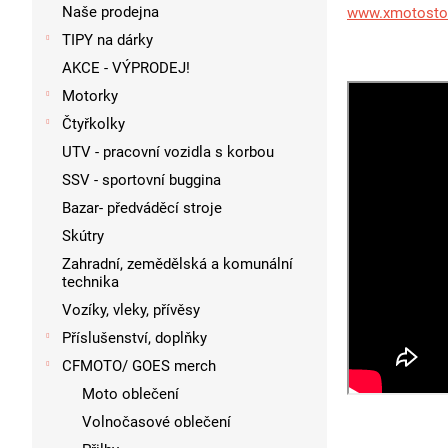
p
Naše prodejna
www.xmotosto
a
TIPY na dárky
n
AKCE - VÝPRODEJ!
e
l
Motorky
Čtyřkolky
UTV - pracovní vozidla s korbou
SSV - sportovní buggina
Bazar- předváděcí stroje
Skútry
Zahradní, zemědělská a komunální
technika
Vozíky, vleky, přívěsy
Příslušenství, doplňky
CFMOTO/ GOES merch
Moto oblečení
Volnočasové oblečení