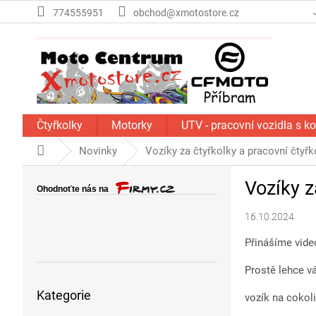
Přejít
774555951
obchod@xmotostore.cz
na
obsah
Čtyřkolky
Motorky
UTV - pracovní vozidla s k
Domů
Novinky
Vozíky za čtyřkolky a pracovní čty
P
Vozíky z
o
s
16.10.2024
t
r
Přinášíme video
a
n
Prostě lehce v
Přeskočit
n
Kategorie
kategorie
vozík na cokoli
í