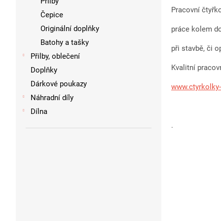
Přilby
Pracovní čtyřko
Čepice
Originální doplňky
práce kolem do
Batohy a tašky
při stavbě, či 
Přilby, oblečení
Kvalitní pracov
Doplňky
Dárkové poukazy
www.ctyrkolky
Náhradní díly
Dílna
.