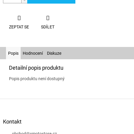
ZEPTAT SE
SDÍLET
Popis
Hodnocení
Diskuze
Detailní popis produktu
Popis produktu není dostupný
Z
á
p
a
Kontakt
t
obchod
@
xmotostore.cz