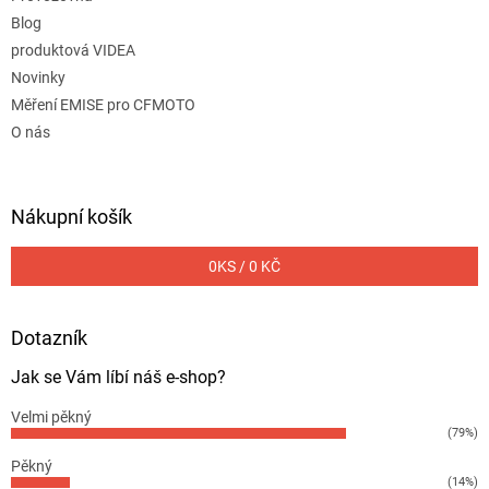
Blog
produktová VIDEA
Novinky
Měření EMISE pro CFMOTO
O nás
Nákupní košík
0
KS /
0 KČ
Dotazník
Jak se Vám líbí náš e-shop?
Velmi pěkný
(79%)
Pěkný
(14%)