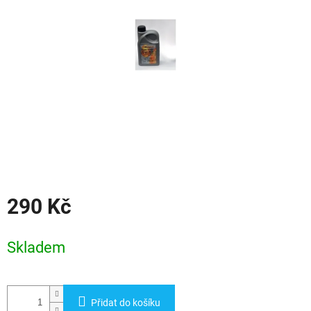
hvězdiček.
290 Kč
Měrná
cena:
Skladem
Přidat do košíku