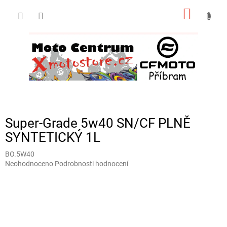
Přejít
NÁKUP
na
obsah
KOŠÍK
Super-Grade 5w40 SN/CF PLNĚ
SYNTETICKÝ 1L
BO.5W40
Průměrné
Neohodnoceno
Podrobnosti hodnocení
hodnocení
produktu
je
0,0
z
5