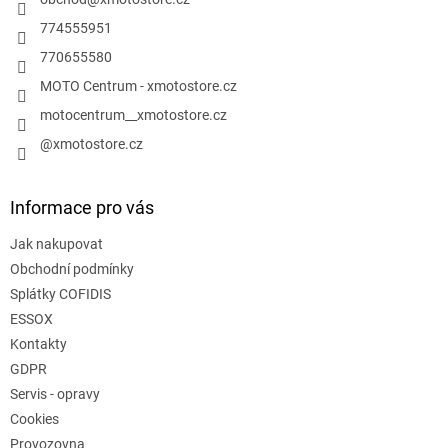
í
774555951
770655580
MOTO Centrum - xmotostore.cz
motocentrum__xmotostore.cz
@xmotostore.cz
Informace pro vás
Jak nakupovat
Obchodní podmínky
Splátky COFIDIS
ESSOX
Kontakty
GDPR
Servis - opravy
Cookies
Provozovna