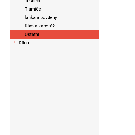
Těsnění
Tlumiče
lanka a bovdeny
Rám a kapotáž
Ostatní
Dílna