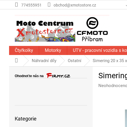
Přejít
774555951
obchod@xmotostore.cz
na
obsah
Čtyřkolky
Motorky
UTV - pracovní vozidla s k
Domů
Náhradní díly
Ostatní
Simering 20 x 35 x
P
Simering
o
s
Průměrné
Neohodnocen
t
hodnocení
r
produktu
a
je
n
0,0
Přeskočit
z
n
Kategorie
kategorie
5
í
hvězdiček.