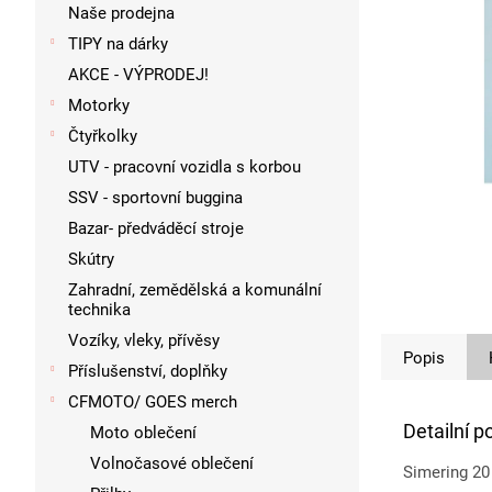
p
Naše prodejna
a
TIPY na dárky
n
AKCE - VÝPRODEJ!
e
l
Motorky
Čtyřkolky
UTV - pracovní vozidla s korbou
SSV - sportovní buggina
Bazar- předváděcí stroje
Skútry
Zahradní, zemědělská a komunální
technika
Vozíky, vleky, přívěsy
Popis
Příslušenství, doplňky
CFMOTO/ GOES merch
Detailní p
Moto oblečení
Volnočasové oblečení
Simering 20 