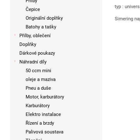
Přilby
typ : univer
Čepice
Originální doplňky
Simering nap
Batohy a tašky
Přilby, oblečení
Doplňky
Dárkové poukazy
Náhradní díly
50 ccm mini
oleje a maziva
Pneu a duše
Motor, karburátory
Karburátory
Elektro instalace
Řízení a brzdy
Palivová soustava