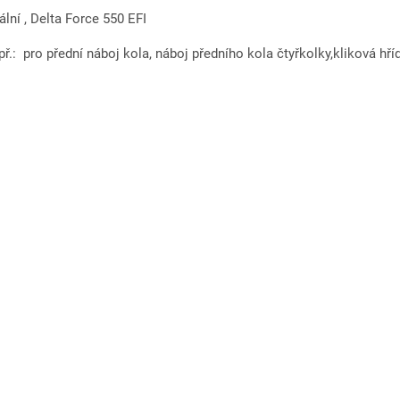
sální , Delta Force 550 EFI
ř.: pro přední náboj kola, náboj předního kola čtyřkolky,kliková hříd