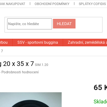
JAK NAKUPOVAT
OBCHODNÍ PODMÍNKY
SPLÁTKY COFIDIS
HLEDAT
orbou
SSV - sportovní buggina
Zahradní, zemědělská 
 7
 20 x 35 x 7
SIM.1.20
o
Podrobnosti hodnocení
65 
Měrná
cena:
Skla