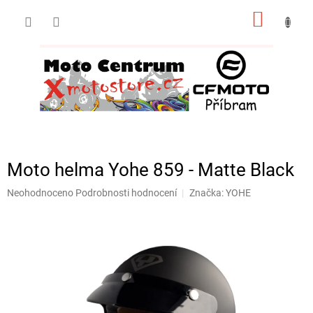
Přejít
NÁKUP
na
obsah
KOŠÍK
Moto helma Yohe 859 - Matte Black
Průměrné
Neohodnoceno
Podrobnosti hodnocení
Značka:
YOHE
hodnocení
produktu
je
0,0
z
5
hvězdiček.