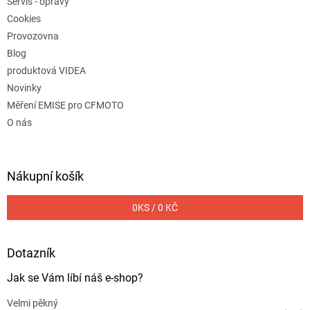
Servis - opravy
Cookies
Provozovna
Blog
produktová VIDEA
Novinky
Měření EMISE pro CFMOTO
O nás
Nákupní košík
0
KS /
0 KČ
Dotazník
Jak se Vám líbí náš e-shop?
Velmi pěkný