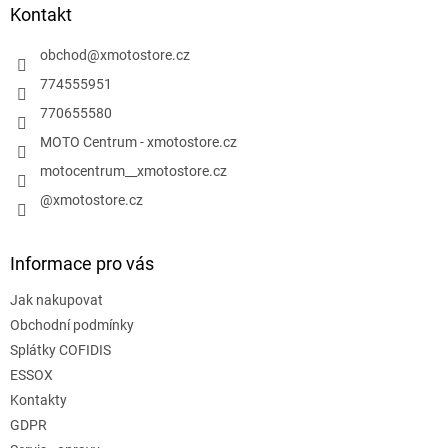
a
Kontakt
t
í
obchod
@
xmotostore.cz
774555951
770655580
MOTO Centrum - xmotostore.cz
motocentrum__xmotostore.cz
@xmotostore.cz
Informace pro vás
Jak nakupovat
Obchodní podmínky
Splátky COFIDIS
ESSOX
Kontakty
GDPR