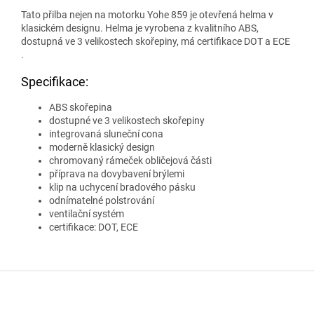
Tato přilba nejen na motorku Yohe 859 je otevřená helma v
klasickém designu. Helma je vyrobena z kvalitního ABS,
dostupná ve 3 velikostech skořepiny, má certifikace DOT a ECE
.
Specifikace:
ABS skořepina
dostupné ve 3 velikostech skořepiny
integrovaná sluneční cona
moderně klasický design
chromovaný rámeček obličejová části
příprava na dovybavení brýlemi
klip na uchycení bradového pásku
odnímatelné polstrování
ventilační systém
certifikace: DOT, ECE
Z
á
p