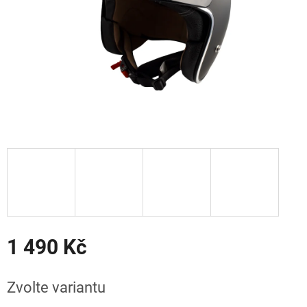
1 490 Kč
Měrná
cena:
Zvolte variantu