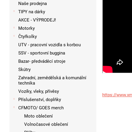
p
Naše prodejna
a
TIPY na dárky
n
AKCE - VÝPRODEJ!
e
l
Motorky
Čtyřkolky
UTV - pracovní vozidla s korbou
SSV - sportovní buggina
Bazar- předváděcí stroje
Skútry
Zahradní, zemědělská a komunální
technika
Vozíky, vleky, přívěsy
https://www.xm
Příslušenství, doplňky
CFMOTO/ GOES merch
Moto oblečení
Volnočasové oblečení