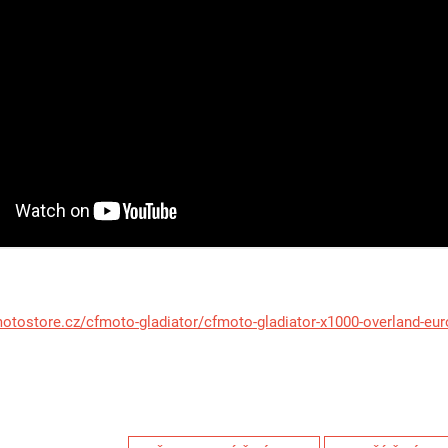
otostore.cz/cfmoto-gladiator/cfmoto-gladiator-x1000-overland-eur