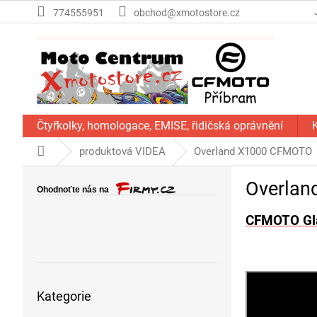
Přejít
774555951
obchod@xmotostore.cz
na
obsah
Čtyřkolky, homologace, EMISE, řidičská oprávnění
Domů
produktová VIDEA
Overland X1000 CFMOTO
P
Overla
o
s
CFMOTO Gl
t
r
a
n
Přeskočit
n
Kategorie
kategorie
í