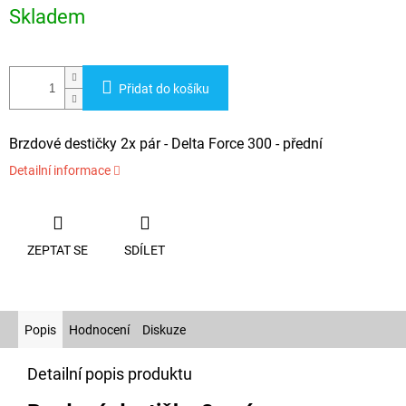
cena:
Skladem
Přidat do košíku
Brzdové destičky 2x pár - Delta Force 300 - přední
Detailní informace
ZEPTAT SE
SDÍLET
Popis
Hodnocení
Diskuze
Detailní popis produktu