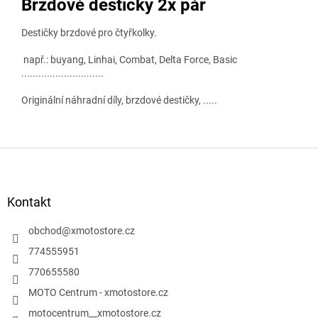
Brzdové destičky 2x pár
Destičky brzdové pro čtyřkolky.
např.: buyang, Linhai, Combat, Delta Force, Basic
.............................
Originální náhradní díly, brzdové destičky, .....
Z
á
p
a
Kontakt
t
í
obchod
@
xmotostore.cz
774555951
770655580
MOTO Centrum - xmotostore.cz
motocentrum__xmotostore.cz