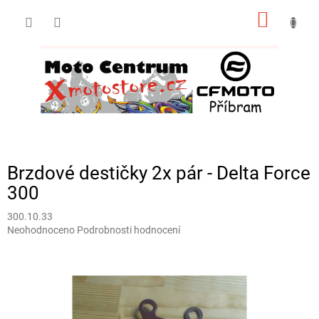
Přejít
NÁKUP
na
obsah
KOŠÍK
Brzdové destičky 2x pár - Delta Force
300
300.10.33
Průměrné
Neohodnoceno
Podrobnosti hodnocení
hodnocení
produktu
je
0,0
z
5