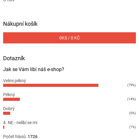
Nákupní košík
0
KS /
0 KČ
Dotazník
Jak se Vám líbí náš e-shop?
Velmi pěkný
(79%)
Pěkný
(14%)
Dobrý
(6%)
4. NE - nelíbí se mi
(1%)
Počet hlasů:
1726