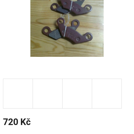
hvězdiček.
720 Kč
Měrná