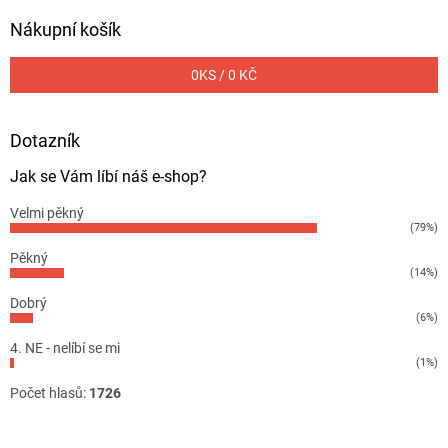
Nákupní košík
0
KS /
0 KČ
Dotazník
Jak se Vám líbí náš e-shop?
Velmi pěkný
(79%)
Pěkný
(14%)
Dobrý
(6%)
4. NE - nelíbí se mi
(1%)
Počet hlasů:
1726