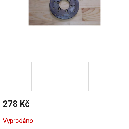
278 Kč
Měrná
cena:
Vyprodáno