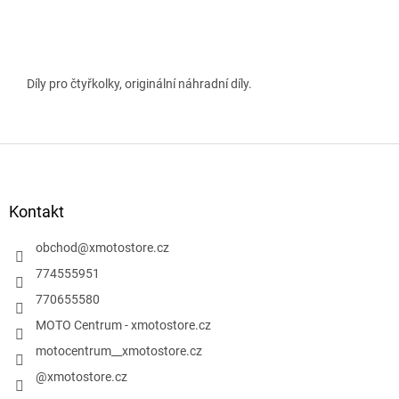
Díly pro čtyřkolky, originální náhradní díly.
Z
á
p
a
Kontakt
t
í
obchod
@
xmotostore.cz
774555951
770655580
MOTO Centrum - xmotostore.cz
motocentrum__xmotostore.cz
@xmotostore.cz