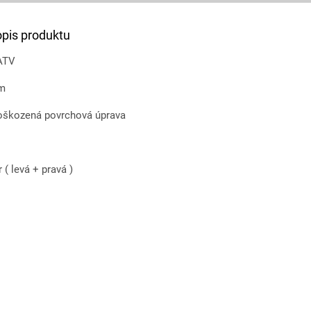
opis produktu
 ATV
cm
poškozená povrchová úprava
( levá + pravá )