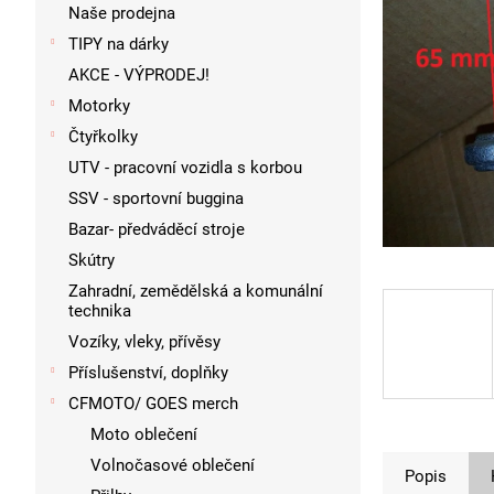
p
Naše prodejna
a
TIPY na dárky
n
AKCE - VÝPRODEJ!
e
l
Motorky
Čtyřkolky
UTV - pracovní vozidla s korbou
SSV - sportovní buggina
Bazar- předváděcí stroje
Skútry
Zahradní, zemědělská a komunální
technika
Vozíky, vleky, přívěsy
Příslušenství, doplňky
CFMOTO/ GOES merch
Moto oblečení
Volnočasové oblečení
Popis