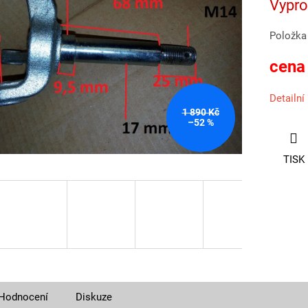
cena:
Vypr
Položka
cena
Detailní
1 890 Kč
–52 %
TISK
Hodnocení
Diskuze