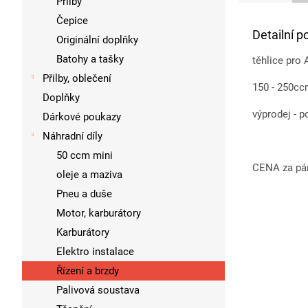
Přilby
Čepice
Detailní p
Originální doplňky
Batohy a tašky
těhlice pro
Přilby, oblečení
150 - 250c
Doplňky
výprodej - 
Dárkové poukazy
Náhradní díly
50 ccm mini
CENA za pár 
oleje a maziva
Pneu a duše
Motor, karburátory
Karburátory
Elektro instalace
Řízení a brzdy
Palivová soustava