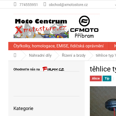
Přejít
774555951
obchod@xmotostore.cz
na
obsah
Čtyřkolky, homologace, EMISE, řidičská oprávnění
Domů
Náhradní díly
Řízení a brzdy
těhlice typ 
P
těhlice 
o
s
Akce
Tip
t
r
a
n
Přeskočit
n
Kategorie
kategorie
í