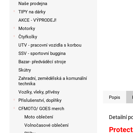
p
Naše prodejna
a
TIPY na dárky
n
AKCE - VÝPRODEJ!
e
l
Motorky
Čtyřkolky
UTV - pracovní vozidla s korbou
SSV - sportovní buggina
Bazar- předváděcí stroje
Skútry
Zahradní, zemědělská a komunální
technika
Vozíky, vleky, přívěsy
Popis
Příslušenství, doplňky
CFMOTO/ GOES merch
Detailní p
Moto oblečení
Volnočasové oblečení
Protect