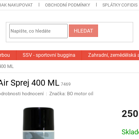
JAK NAKUPOVAT
OBCHODNÍ PODMÍNKY
SPLÁTKY COFIDIS
HLEDAT
orbou
SSV - sportovní buggina
Zahradní, zemědělská 
 400 ML
Air Sprej 400 ML
7469
drobnosti hodnocení
Značka:
BO motor oil
250
Měrná
cena:
Skla