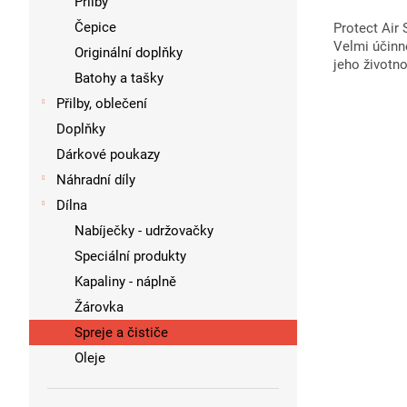
Přilby
Čepice
Protect Air 
Velmi účinně
Originální doplňky
jeho životn
Batohy a tašky
Přilby, oblečení
Doplňky
Dárkové poukazy
Náhradní díly
Dílna
Nabíječky - udržovačky
Speciální produkty
Kapaliny - náplně
Žárovka
Spreje a čističe
Oleje