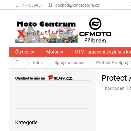
Přejít
774555951
obchod@xmotostore.cz
na
obsah
Čtyřkolky
Motorky
UTV - pracovní vozidla s k
Domů
Dílna
Spreje a čističe
Protect Air Sprej
P
Protect 
o
s
Průměrné
1 hodnocení
Po
t
hodnocení
r
produktu
a
je
n
5,0
Přeskočit
z
n
Kategorie
kategorie
5
í
hvězdiček.