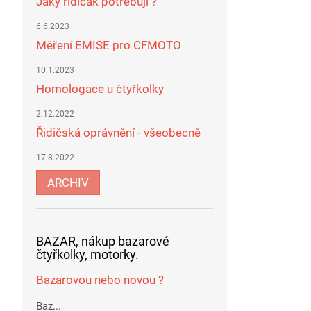
Jaký řidičák potřebuji ?
6.6.2023
Měření EMISE pro CFMOTO
10.1.2023
Homologace u čtyřkolky
2.12.2022
Řidičská oprávnění - všeobecně
17.8.2022
ARCHIV
BAZAR, nákup bazarové
čtyřkolky, motorky.
Bazarovou nebo novou ?
Baz...