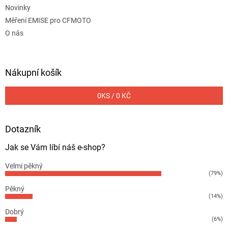
Novinky
Měření EMISE pro CFMOTO
O nás
Nákupní košík
0
KS /
0 KČ
Dotazník
Jak se Vám líbí náš e-shop?
Velmi pěkný
(79%)
Pěkný
(14%)
Dobrý
(6%)