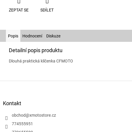
ZEPTAT SE
SDÍLET
Popis
Hodnocení
Diskuze
Detailní popis produktu
Dlouhá praktická klíčenka CFMOTO
Z
á
p
a
Kontakt
t
í
obchod
@
xmotostore.cz
774555951