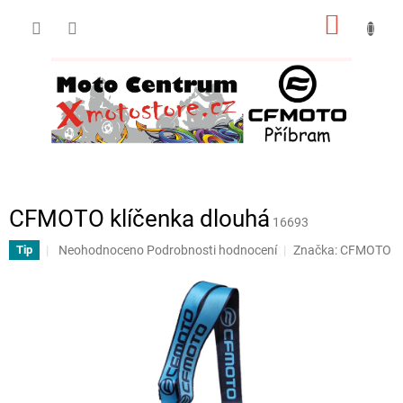
Přejít
NÁKUP
na
obsah
KOŠÍK
CFMOTO klíčenka dlouhá
16693
Průměrné
Neohodnoceno
Podrobnosti hodnocení
Značka:
CFMOTO
Tip
hodnocení
produktu
je
0,0
z
5
hvězdiček.