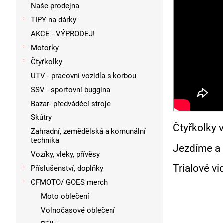
p
Naše prodejna
a
TIPY na dárky
n
AKCE - VÝPRODEJ!
e
l
Motorky
Čtyřkolky
UTV - pracovní vozidla s korbou
SSV - sportovní buggina
Bazar- předváděcí stroje
Skútry
Čtyřkolky 
Zahradní, zemědělská a komunální
technika
Jezdíme a 
Vozíky, vleky, přívěsy
Trialové vi
Příslušenství, doplňky
CFMOTO/ GOES merch
Moto oblečení
Volnočasové oblečení