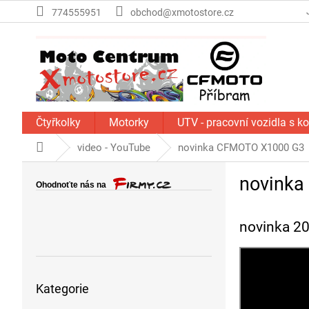
Přejít
774555951
obchod@xmotostore.cz
na
obsah
Čtyřkolky
Motorky
UTV - pracovní vozidla s k
Domů
video - YouTube
novinka CFMOTO X1000 G3
P
novink
o
s
t
novinka 
r
a
n
Přeskočit
n
Kategorie
kategorie
í