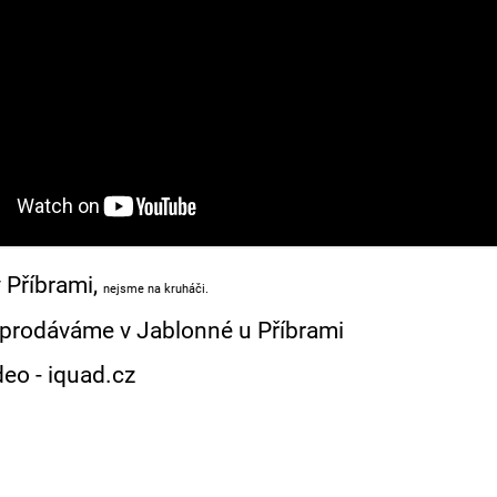
v Příbrami
,
nejsme na kruháči.
prodáváme v Jablonné u Příbrami
deo - iquad.cz