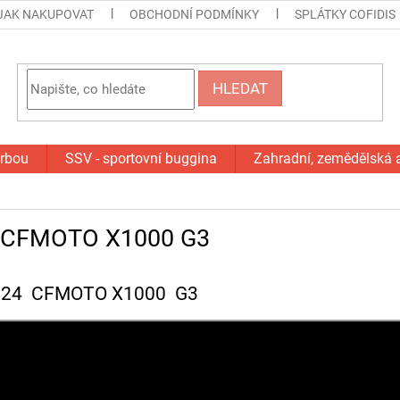
JAK NAKUPOVAT
OBCHODNÍ PODMÍNKY
SPLÁTKY COFIDIS
HLEDAT
orbou
SSV - sportovní buggina
Zahradní, zemědělská 
a CFMOTO X1000 G3
2024 CFMOTO X1000 G3