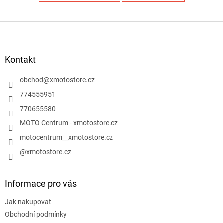
Z
á
p
a
Kontakt
t
í
obchod
@
xmotostore.cz
774555951
770655580
MOTO Centrum - xmotostore.cz
motocentrum__xmotostore.cz
@xmotostore.cz
Informace pro vás
Jak nakupovat
Obchodní podmínky