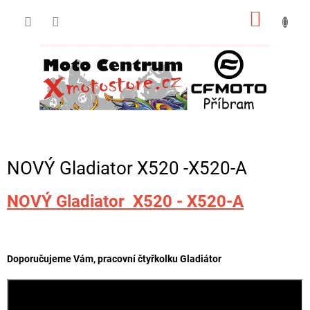
Přejít
NÁKUP
na
obsah
KOŠÍK
NOVÝ Gladiator X520 -X520-A
NOVÝ Gladiator X520 - X520-A
Doporučujeme Vám, pracovní čtyřkolku Gladiátor