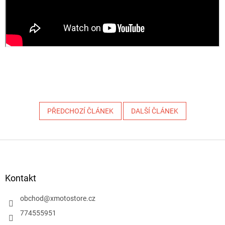
PŘEDCHOZÍ ČLÁNEK
DALŠÍ ČLÁNEK
Z
á
p
a
Kontakt
t
í
obchod
@
xmotostore.cz
774555951