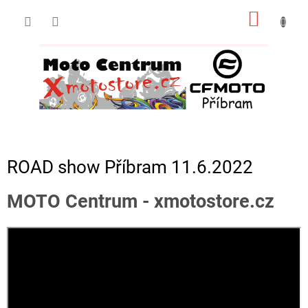
Přejít
NÁKUP
na
obsah
KOŠÍK
ROAD show Příbram 11.6.2022
MOTO Centrum - xmotostore.cz