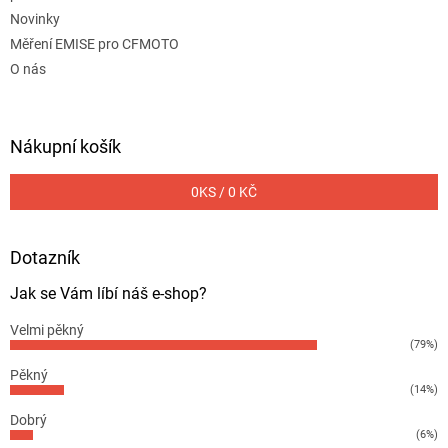
Novinky
Měření EMISE pro CFMOTO
O nás
Nákupní košík
0
KS /
0 KČ
Dotazník
Jak se Vám líbí náš e-shop?
Velmi pěkný
(79%)
Pěkný
(14%)
Dobrý
(6%)