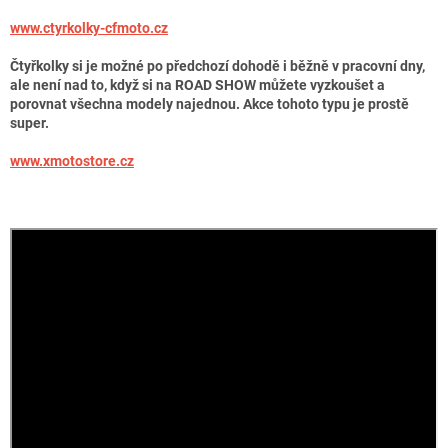
www.ctyrkolky-cfmoto.cz
Čtyřkolky si je možné po předchozí dohodě i běžně v pracovní dny,
ale není nad to, když si na ROAD SHOW můžete vyzkoušet a
porovnat všechna modely najednou. Akce tohoto typu je prostě
super.
www.xmotostore.cz