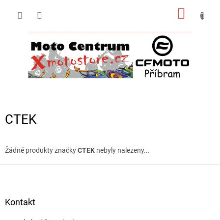
Přejít
NÁKUP
na
obsah
KOŠÍK
CTEK
Žádné produkty značky
CTEK
nebyly nalezeny...
Z
á
p
a
Kontakt
t