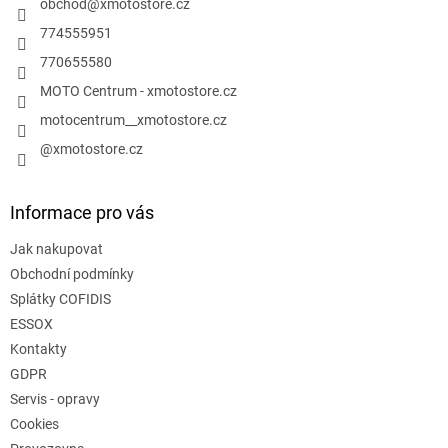
í
obchod
@
xmotostore.cz
774555951
770655580
MOTO Centrum - xmotostore.cz
motocentrum__xmotostore.cz
@xmotostore.cz
Informace pro vás
Jak nakupovat
Obchodní podmínky
Splátky COFIDIS
ESSOX
Kontakty
GDPR
Servis - opravy
Cookies