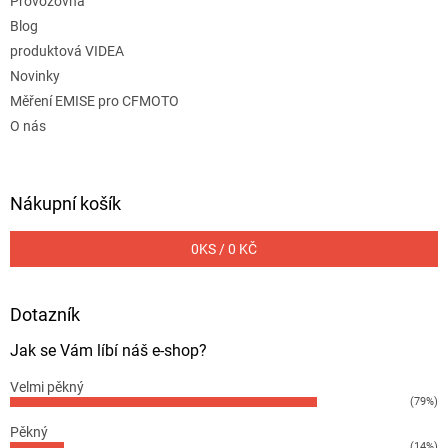
Provozovna
Blog
produktová VIDEA
Novinky
Měření EMISE pro CFMOTO
O nás
Nákupní košík
0
KS /
0 KČ
Dotazník
Jak se Vám líbí náš e-shop?
Velmi pěkný
(79%)
Pěkný
(14%)