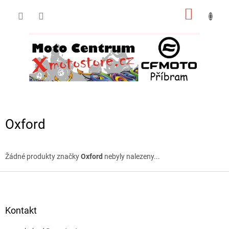
Přejít
NÁKUP
na
obsah
KOŠÍK
Oxford
Žádné produkty značky
Oxford
nebyly nalezeny...
Z
á
p
a
Kontakt
t