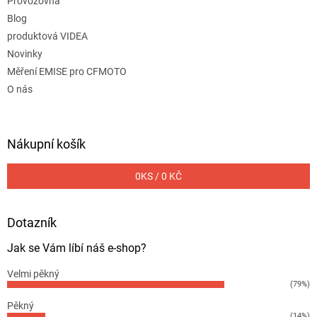
Provozovna
Blog
produktová VIDEA
Novinky
Měření EMISE pro CFMOTO
O nás
Nákupní košík
0
KS /
0 KČ
Dotazník
Jak se Vám líbí náš e-shop?
Velmi pěkný
(79%)
Pěkný
(14%)