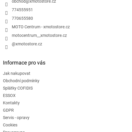
í
obchod
@
xmotostore.cz
774555951
770655580
MOTO Centrum - xmotostore.cz
motocentrum__xmotostore.cz
@xmotostore.cz
Informace pro vás
Jak nakupovat
Obchodní podmínky
Splátky COFIDIS
ESSOX
Kontakty
GDPR
Servis - opravy
Cookies