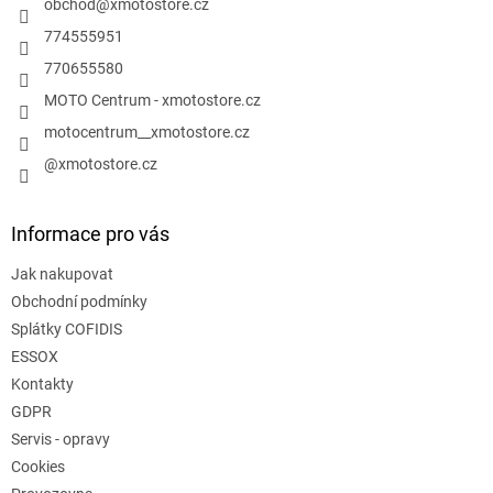
í
obchod
@
xmotostore.cz
774555951
770655580
MOTO Centrum - xmotostore.cz
motocentrum__xmotostore.cz
@xmotostore.cz
Informace pro vás
Jak nakupovat
Obchodní podmínky
Splátky COFIDIS
ESSOX
Kontakty
GDPR
Servis - opravy
Cookies