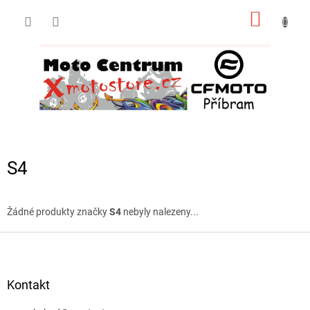
Přejít
NÁKUP
na
obsah
KOŠÍK
S4
Žádné produkty značky
S4
nebyly nalezeny...
Z
á
p
a
Kontakt
t