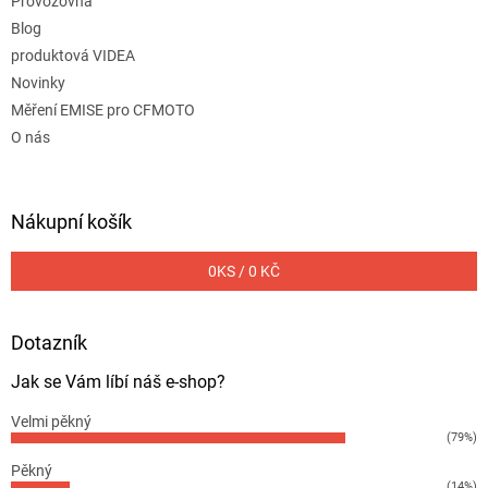
Provozovna
Blog
produktová VIDEA
Novinky
Měření EMISE pro CFMOTO
O nás
Nákupní košík
0
KS /
0 KČ
Dotazník
Jak se Vám líbí náš e-shop?
Velmi pěkný
(79%)
Pěkný
(14%)