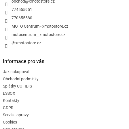
í
obchod
@
xmotostore.cz
774555951
770655580
MOTO Centrum - xmotostore.cz
motocentrum__xmotostore.cz
@xmotostore.cz
Informace pro vás
Jak nakupovat
Obchodní podmínky
Splátky COFIDIS
ESSOX
Kontakty
GDPR
Servis - opravy
Cookies