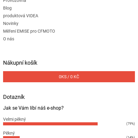
Provozovna
Blog
produktová VIDEA
Novinky
Měření EMISE pro CFMOTO
O nás
Nákupní košík
0
KS /
0 KČ
Dotazník
Jak se Vám líbí náš e-shop?
Velmi pěkný
(79%)
Pěkný
(14%)