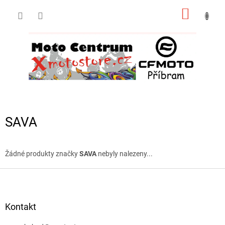
Přejít
NÁKUP
na
obsah
KOŠÍK
SAVA
Žádné produkty značky
SAVA
nebyly nalezeny...
Z
á
p
a
Kontakt
t